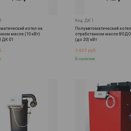
1
ДК 1
матический котел на
Полуавтоматический котел
нном масле (10 кВт)
отработанном масле ВОДО
 ДК 01
(до 20) кВт
б.
3 627
руб.
и
В наличии