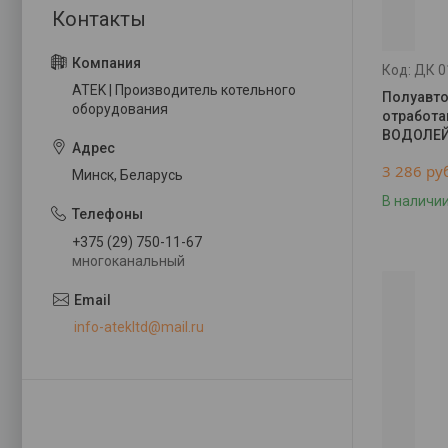
ДК 0
ATEK | Производитель котельного
Полуавто
оборудования
отработа
ВОДОЛЕЙ
3 286
ру
Минск, Беларусь
В наличи
+375 (29) 750-11-67
многоканальный
info-atekltd@mail.ru