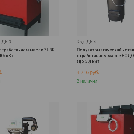
 ДК 3
ДК 4
 отработанном масле ZUBR
Полуавтоматический котел
40) кВт
отработанном масле ВОДО
(до 50) кВт
б.
4 716
руб.
и
В наличии