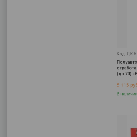
ДК 5
Полуавто
отработа
(до 70) к
5 115
ру
В наличи