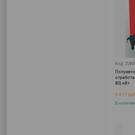
ZUBR
Полуавто
отработа
80) кВт
5 617
ру
В наличи