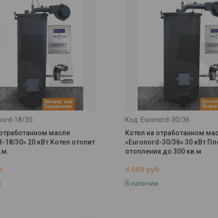
nord-18/30
Euronord-30/36
 отработанном масле
Котел на отработанном ма
-18/30» 20 кВт Котел отопит
«Euronord-30/36» 30 кВт П
.м.
отопления до 300 кв.м
б.
4 069
руб.
и
В наличии