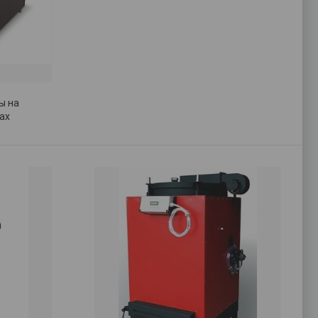
ы на
ах