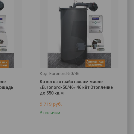
Euronord-50/46
сле
Котел на отработанном масле
лощадь
«Euronord-50/46» 46 кВт Отопление
до 550 кв.м
5 719
руб.
В наличии