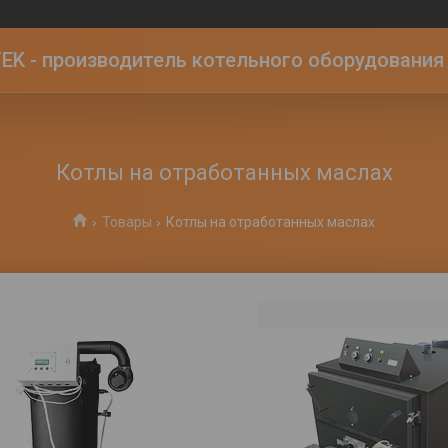
K - производитель котельного оборудования | 
Котлы на отработанных маслах
Товары
Котлы на отработанных маслах