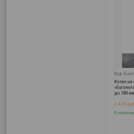
Euro
Котел на
«Euronord
до 180 кв
3 476
ру
В наличи