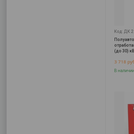
ДК 2
Полуавто
отработа
(до 30) к
3 718
ру
В наличи