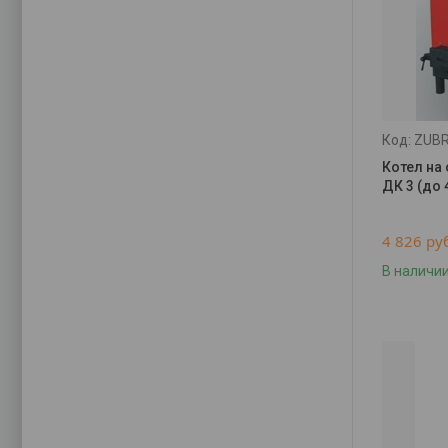
ZUBR
Котел на
ДК 3 (до 
4 826
ру
В наличи