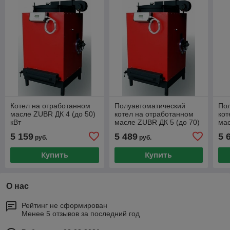
Котел на отработанном
Полуавтоматический
По
масле ZUBR ДК 4 (до 50)
котел на отработанном
кот
кВт
масле ZUBR ДК 5 (до 70)
мас
кВт
кВт
5 159
5 489
5 
руб.
руб.
Купить
Купить
О нас
Рейтинг не сформирован
Менее 5 отзывов за последний год