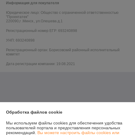
Информация для покупателя
Юридическое лицо:
Общество с ограниченной ответственностью
"Проектатек"
220090,г .Минск., ул.Олешева д.1
Регистрационный номер ЕГР: 693240898
УНП: 693240898
Регистрационный орган: Борисовский районный исполнительный
комитет
Дата регистрации компании: 19.08.2021
Обработка файлов cookie
Мы используем файлы cookies для обеспечения удобства
пользователей портала и предоставления персональных
рекомендаций.
Вы можете настроить файлы cookies или