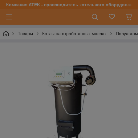
Компания ATEK - производитель котельного оборудования | 
Товары
Котлы на отработанных маслах
Полуавтом