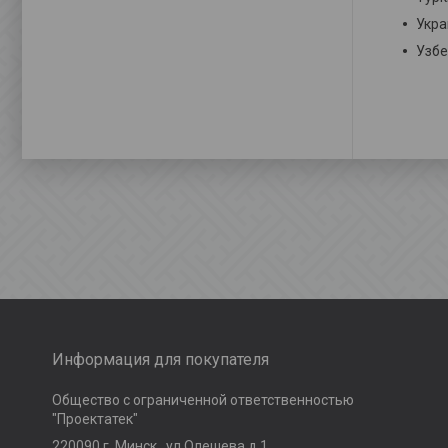
Укра
Узбе
Информация для покупателя
Общество с ограниченной ответственностью
"Проектатек"
220090,г .Минск., ул.Олешева д.1