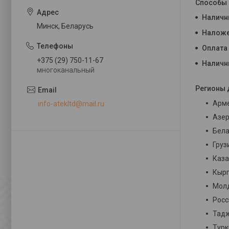
Способы
Налич
Минск, Беларусь
Наложе
Оплата
+375 (29) 750-11-67
Налич
многоканальный
Регионы 
Арме
info-atekltd@mail.ru
Азер
Бела
Груз
Каза
Кырг
Молд
Росс
Тадж
Турк