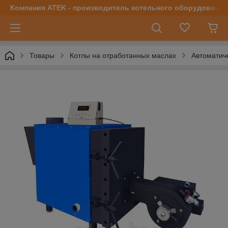
Компания ATEK - производитель котельного оборудования | 
Товары
Котлы на отработанных маслах
Автоматич