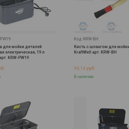
-PW19
KRW-BH
а для мойки деталей
Кисть с шлангом для мойк
ая электрическая, 19 л
KraftWell арт. KRW-BH
 арт. KRW-PW19
уб.
55,13
руб.
и
В наличии