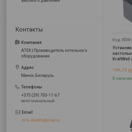
высокого давления
KRW
Установк
ATEK | Производитель котельного
настольн
оборудования
KraftWell
166,13
р
Минск, Беларусь
В наличи
+375 (29) 750-11-67
многоканальный
info-atekltd@mail.ru