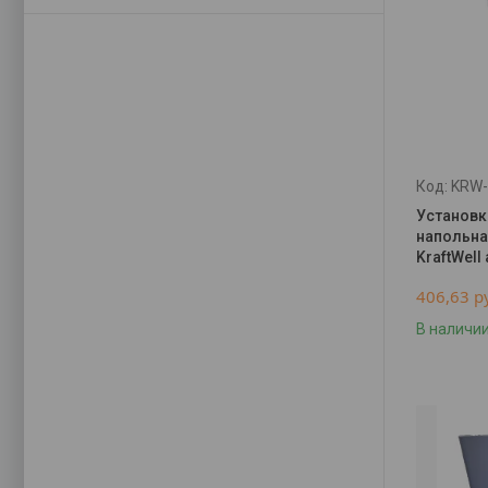
KRW
Установк
напольна
KraftWell
406,63
р
В наличи