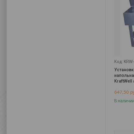
KRW
Установк
напольна
KraftWell
647,50
р
В наличи