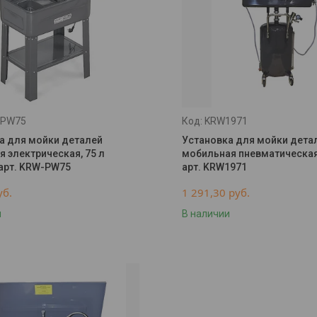
-PW75
KRW1971
а для мойки деталей
Установка для мойки дета
я электрическая, 75 л
мобильная пневматическая 
 арт. KRW-PW75
арт. KRW1971
уб.
1 291,30
руб.
и
В наличии