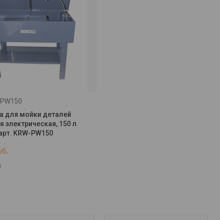
-PW150
а для мойки деталей
я электрическая, 150 л
 арт. KRW-PW150
уб.
и