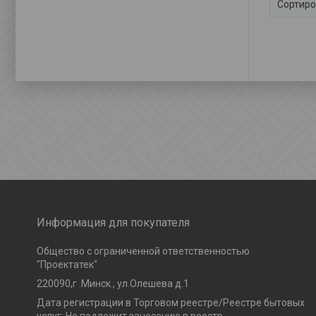
Информация для покупателя
Общество с ограниченной ответственностью
"Проектатек"
220090,г .Минск., ул.Олешева д.1
Дата регистрации в Торговом реестре/Реестре бытовых
услуг: Не подлежит занесению в реестр