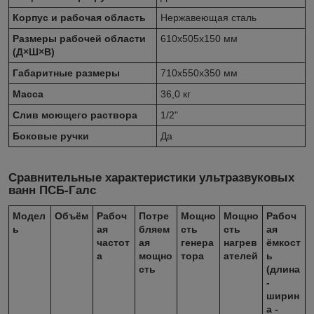
Корпус и рабочая область
Нержавеющая сталь
Размеры рабочей области
610x505x150 мм
(Д×Ш×В)
Габаритные размеры
710x550x350 мм
Масса
36,0 кг
Слив моющего раствора
1/2"
Боковые ручки
Да
Сравнительные характеристики ультразвуковых
ванн ПСБ-Галс
Модел
Объём
Рабоч
Потре
Мощно
Мощно
Рабоч
ь
ая
бляем
сть
сть
ая
частот
ая
генера
нагрев
ёмкост
а
мощно
тора
ателей
ь
сть
(длина
-
ширин
а -