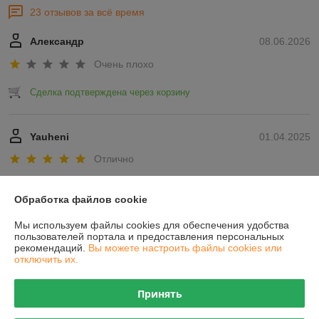
23 отзывов за всё время
Александр
08.06.2026
Очень плохо
Сделка подтверждена через корзину
Yauheni
01.04.2025
Отлично
Показать все отзывы
Обработка файлов cookie
Мы используем файлы cookies для обеспечения удобства
О нас
пользователей портала и предоставления персональных
рекомендаций.
Вы можете настроить файлы cookies или
отключить их.
Контакты
Принять
Доставка и оплата