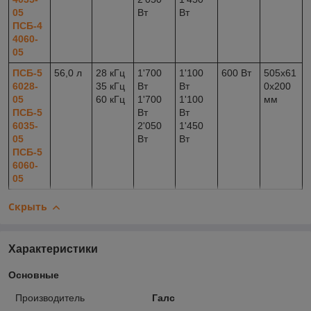
05
Вт
Вт
ПСБ-4
4060-
05
ПСБ-5
56,0 л
28 кГц
1'700
1'100
600 Вт
505x61
6028-
35 кГц
Вт
Вт
0x200
05
60 кГц
1'700
1'100
мм
ПСБ-5
Вт
Вт
6035-
2'050
1'450
05
Вт
Вт
ПСБ-5
6060-
05
Скрыть
Характеристики
Основные
Производитель
Галс