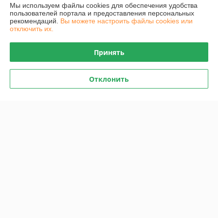
Очень плохо
Мы используем файлы cookies для обеспечения удобства
пользователей портала и предоставления персональных
рекомендаций.
Вы можете настроить файлы cookies или
Сделка подтверждена через корзину
отключить их.
Принять
Yauheni
01.04.2025
Отлично
Отклонить
Показать все отзывы
О нас
Контакты
Доставка и оплата
График работы
Полная версия сайта