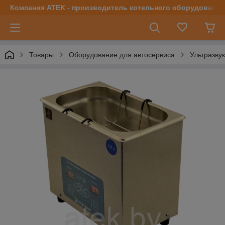
Компания ATEK - производитель котельного оборудования | 
Товары
Оборудование для автосервиса
Ультразву