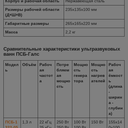
Корпус и рабочая область
Нержавеющая сталь
Размеры рабочей области
235x135x100 мм
(Д×Ш×В)
Габаритные размеры
265x165x220 мм
Масса
2,2 кг
Сравнительные характеристики ультразвуковых
ванн ПСБ-Галс
Модел
Объём
Рабоч
Потре
Мощно
Мощно
Рабоч
ь
ая
бляем
сть
сть
ая
частот
ая
генера
нагрев
ёмкост
а
мощно
тора
ателей
ь
сть
(длина
-
ширин
а -
глубин
а)
ПСБ-1
1,3 л
22 кГц
250 Вт
100 Вт
150 Вт
155x14
322-05
25 кГц
250 Вт
100 Вт
0x100