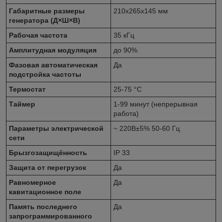
Габаритные размеры
210x265x145 мм
генератора (Д×Ш×В)
Рабочая частота
35 кГц
Амплитудная модуляция
до 90%
Фазовая автоматическая
Да
подстройка частоты
Термостат
25-75 °С
Таймер
1-99 минут (непрерывная
работа)
Параметры электрической
~ 220В±5% 50-60 Гц
сети
Брызгозащищённость
IP 33
Защита от перегрузок
Да
Равномерное
Да
кавитационное поле
Память последнего
Да
запрограммированного