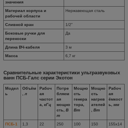
значения
Материал корпуса и
Нержавеющая сталь
рабочей области
Сливной кран
1/2"
Боковые ручки для
Да
переноски
Длина ВЧ-кабеля
3 м
Масса
6,7 кг
Сравнительные характеристики ультразвуковых
ванн ПСБ-Галс серии Экотон
Модел
Объём
Рабоч
Потре
Мощно
Мощно
Рабоч
ь
,
л
ая
бляем
сть
сть
ая
частот
ая
генера
нагрев
ёмкост
а,
кГц
мощно
тора,
ателей
ь,
мм
сть,
В
Вт
,
Вт
т
ПСБ-1
1,3
22
250
100
150
155x14