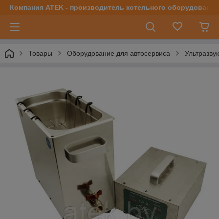
Компания ATEK - производитель котельного оборудования | 
Товары
Оборудование для автосервиса
Ультразву