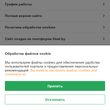
График работы
Полная версия сайта
Политика обработки cookies
Сайт создан на платформе Deal.by
Обработка файлов cookie
Информация для покупателя
Мы используем файлы cookies для обеспечения удобства
Юридическое лицо:
Общество с ограниченной ответственностью
"Проектатек"
пользователей портала и предоставления персональных
220090,г .Минск., ул.Олешева д.1
рекомендаций.
Вы можете настроить файлы cookies или
отключить их.
Регистрационный номер ЕГР: 693240898
УНП: 693240898
Принять
Регистрационный орган: Борисовский районный исполнительный
комитет
Отклонить
Дата регистрации компании: 19.08.2021