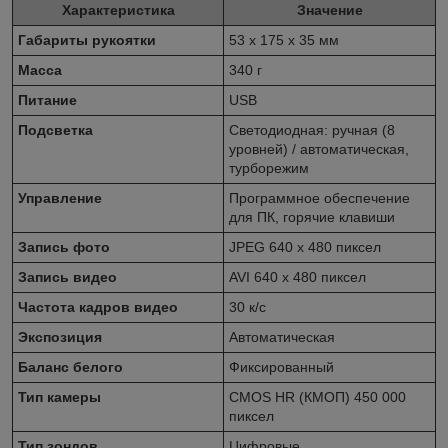
Характеристика
Значение
Габариты рукоятки
53 х 175 х 35 мм
Масса
340 г
Питание
USB
Подсветка
Светодиодная: ручная (8
уровней) / автоматическая,
турборежим
Управление
Программное обеспечение
для ПК, горячие клавиши
Запись фото
JPEG 640 x 480 пиксел
Запись видео
AVI 640 x 480 пиксел
Частота кадров видео
30 к/с
Экспозиция
Автоматическая
Баланс белого
Фиксированный
Тип камеры
CMOS HR (КМОП) 450 000
пиксел
Тип зондов
Цифровые