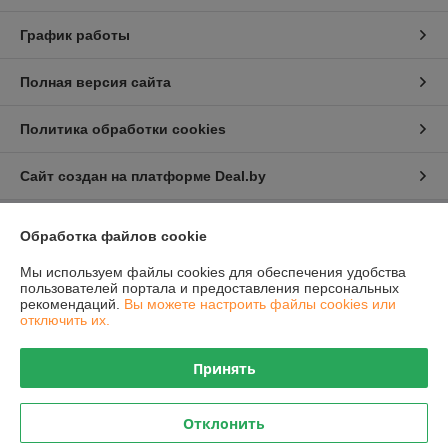
График работы
Полная версия сайта
Политика обработки cookies
Сайт создан на платформе Deal.by
Обработка файлов cookie
Информация для покупателя
Юридическое лицо:
Общество с ограниченной ответственностью
Мы используем файлы cookies для обеспечения удобства
"Проектатек"
пользователей портала и предоставления персональных
220090,г .Минск., ул.Олешева д.1
рекомендаций.
Вы можете настроить файлы cookies или
отключить их.
Регистрационный номер ЕГР: 693240898
УНП: 693240898
Принять
Регистрационный орган: Борисовский районный исполнительный
комитет
Отклонить
Дата регистрации компании: 19.08.2021