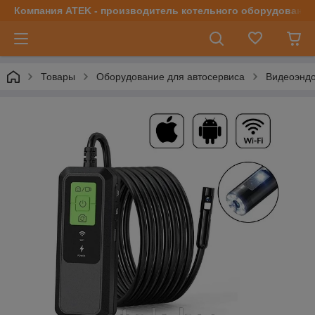
Компания ATEK - производитель котельного оборудования | 
Товары
Оборудование для автосервиса
Видеоэнд