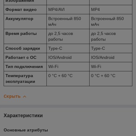
изображения
Формат видео
MP4/AVI
MP4
Аккумулятор
Встроенный 850
Встроенный 850
мАч
мАч
Время работы
до 2,5 часов
до 2,5 часов
работы
работы
Способ зарядки
Type-C
Type-C
Работает с ОС
IOS/Android
IOS/Android
Тип подключения
Wi-Fi
Wi-Fi
Температура
0 °С + 60 °С
0 °С + 60 °С
эксплуатации
Скрыть
Характеристики
Основные атрибуты