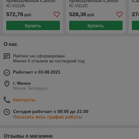
промышленный iCartool
промышленный iCartool
iCa
IC-V112A
IC-V112C
572,76
528,36
27
руб.
руб.
Купить
Купить
О нас
Рейтинг не сформирован
Менее 5 отзывов за последний год
Работает с 03.08.2021
г. Минск
Минск, Беларусь
Контакты
Сегодня работает с 08:00 до 21:00
Показать весь график работы
Отзывы о магазине