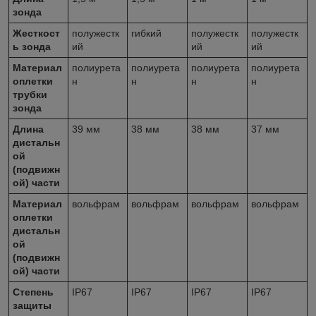
зонда
Жесткост
полужестк
гибкий
полужестк
полужестк
ь зонда
ий
ий
ий
Материал
полиурета
полиурета
полиурета
полиурета
оплетки
н
н
н
н
трубки
зонда
Длина
39 мм
38 мм
38 мм
37 мм
дистальн
ой
(подвижн
ой) части
Материал
вольфрам
вольфрам
вольфрам
вольфрам
оплетки
дистальн
ой
(подвижн
ой) части
Степень
IP67
IP67
IP67
IP67
защиты