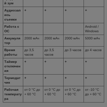
й зум
Аудиозап
+
+
+
+
ись
съемки
Работа с
Android /
ОС
Windows
Аккумуля
2000 мАч
2000 мАч
2000 мАч
5000 мАч
тор
Время
до 3,5
до 3,5
до 3 часов
до 4 часов
работы
часов
часов
Таймер
+
+
+
+
отключен
ия
Термодат
+
+
+
+
чик
Рабочая
от 0 °C до
от 0 °C до
от 0 °C до
от -10 °C
температу
+ 60 °C
+ 60 °C
+ 60 °C
до + 60 °C
ра