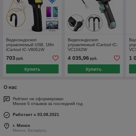
Видеоэндоскоп
Видеоэндоскоп
Ви
управляемый USB, 1Мп
управляемый iCartool IC-
упр
iCartool IC-V8051W
VC1042W
VC
703
4 035,96
1 
руб.
руб.
Купить
Купить
О нас
Рейтинг не сформирован
Менее 5 отзывов за последний год
Работает с 03.08.2021
г. Минск
Минск, Беларусь