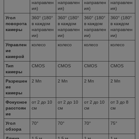
направлен
направлен
направлен
направлен
ия)
ия)
ия)
ия)
Угол
360° (180°
360° (180°
360° (180°
360° (180°
поворота
в каждом
в каждом
в каждом
в каждом
камеры
направлен
направлен
направлен
направлен
ии)
ии)
ии)
ии)
Управлен
колесо
колесо
колесо
колесо
ие
камерой
Тип
CMOS
CMOS
CMOS
CMOS
камеры
Разрешен
2 Мп
2 Мп
2 Мп
2 Мп
ие
камеры
Фокусное
от 2 до 10
от 2 до 10
от 2 до 10
от 3 до 8
расстоян
см
см
см
см
ие
Угол
70°
70°
70°
75°
обзора
Длина
1,5 м
1,5 м
1 м
1 м