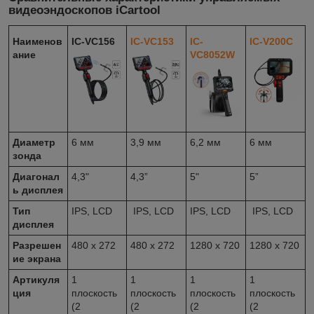
видеоэндоскопов iCartool
Наименов
IC-VC156
IC-VC153
IC-
IC-V200C
ание
VC8052W
Диаметр
6 мм
3,9 мм
6,2 мм
6 мм
зонда
Диагонал
4,3"
4,3”
5"
5”
ь дисплея
Тип
IPS, LCD
IPS, LCD
IPS, LCD
IPS, LCD
дисплея
Разрешен
480 х 272
480 х 272
1280 х 720
1280 х 720
ие экрана
Артикуля
1
1
1
1
ция
плоскость
плоскость
плоскость
плоскость
(2
(2
(2
(2