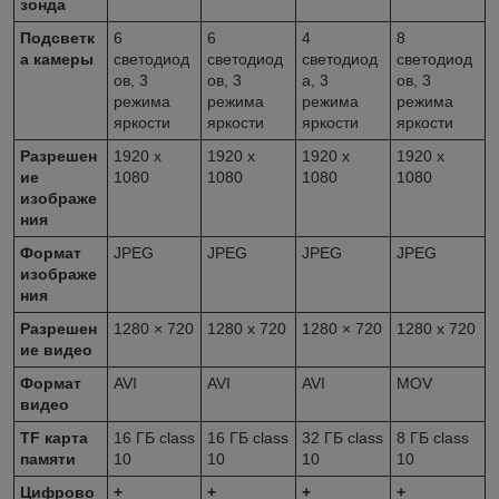
зонда
Подсветк
6
6
4
8
а камеры
светодиод
светодиод
светодиод
светодиод
ов, 3
ов, 3
а, 3
ов, 3
режима
режима
режима
режима
яркости
яркости
яркости
яркости
Разрешен
1920 х
1920 х
1920 х
1920 х
ие
1080
1080
1080
1080
изображе
ния
Формат
JPEG
JPEG
JPEG
JPEG
изображе
ния
Разрешен
1280 × 720
1280 х 720
1280 × 720
1280 х 720
ие видео
Формат
AVI
AVI
AVI
MOV
видео
TF карта
16 ГБ class
16 ГБ class
32 ГБ class
8 ГБ class
памяти
10
10
10
10
Цифрово
+
+
+
+