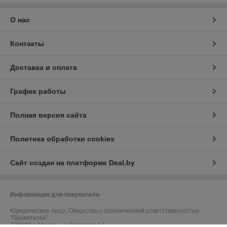
О нас
Контакты
Доставка и оплата
График работы
Полная версия сайта
Политика обработки cookies
Сайт создан на платформе Deal.by
Информация для покупателя
Юридическое лицо:
Общество с ограниченной ответственностью
"Проектатек"
220090,г .Минск., ул.Олешева д.1