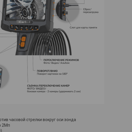
отив часовой стрелки вокруг оси зонда
р 2Мп
)