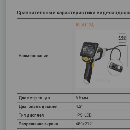
Сравнительные характеристики видеоэндоско
IC-V112A
Наименование
Диаметр зонда
5.5 мм
Диагональ дисплея
4,3"
Тип дисплея
IPS, LCD
Разрешение экрана
480x272