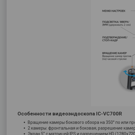
Особенности видеоэндоскопа IC-VC700R
Вращение камеры бокового обзора на 350° по или пр
2 камеры: фронтальная и боковая; разрешение каме
Экран 5” с матрицей IPS и разрешением HD (1280х720