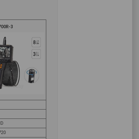
700R-3
CD
720