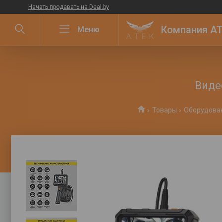
Начать продавать на Deal.by
Компания ATE
Виде
Товары
Оборудован