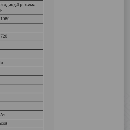
ветодиод,3 режима
ти
 1080
 720
ГБ
мАч
асов