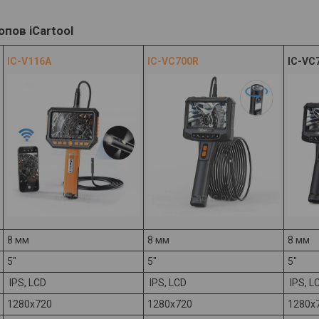
пов iCartool
IC-V116A
IC-VC700R
IC-VC
8 мм
8 мм
8 мм
5"
5"
5"
IPS, LCD
IPS, LCD
IPS, L
1280х720
1280х720
1280х