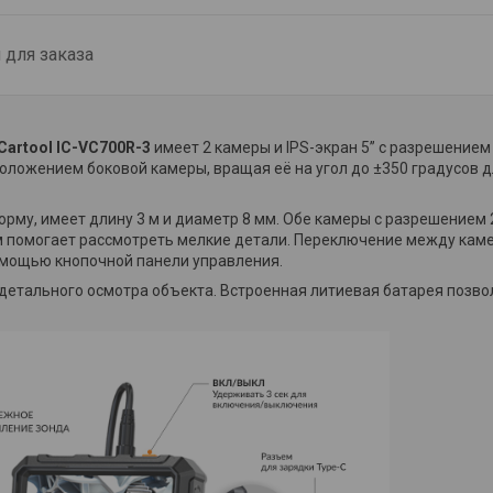
для заказа
artool IC-VC700R-3
имеет 2 камеры и IPS-экран 5” с разрешением 
ложением боковой камеры, вращая её на угол до ±350 градусов дл
рму, имеет длину 3 м и диаметр 8 мм. Обе камеры с разрешением 
м помогает рассмотреть мелкие детали. Переключение между каме
омощью кнопочной панели управления.
етального осмотра объекта. Встроенная литиевая батарея позвол