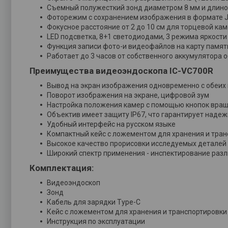
Съемный полужесткий зонд диаметром 8 мм и длино
Фоторежим с сохранением изображения в формате J
Фокусное расстояние от 2 до 10 см для торцевой ка
LED подсветка, 8+1 светодиодами, 3 режима яркости
Функция записи фото-и видеофайлов на карту памяти
Работает до 3 часов от собственного аккумулятора
Преимущества видеоэндоскопа IC-VC700R
Вывод на экран изображения одновременно с обеих
Поворот изображения на экране, цифровой зум
Настройка положения камер с помощью кнопок вра
Объектив имеет защиту IP67, что гарантирует надеж
Удобный интерфейс на русском языке
Компактный кейс с ложементом для хранения и тра
Высокое качество прорисовки исследуемых деталей 
Широкий спектр применения - инспектирование разли
Комплектация:
Видеоэндоскоп
Зонд
Кабель для зарядки Type-C
Кейс с ложементом для хранения и транспортировки
Инструкция по эксплуатации