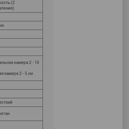
кость (2
вления)
ки
льная камера 2 - 10
я камера 2 - 5 см
есткий
ретан