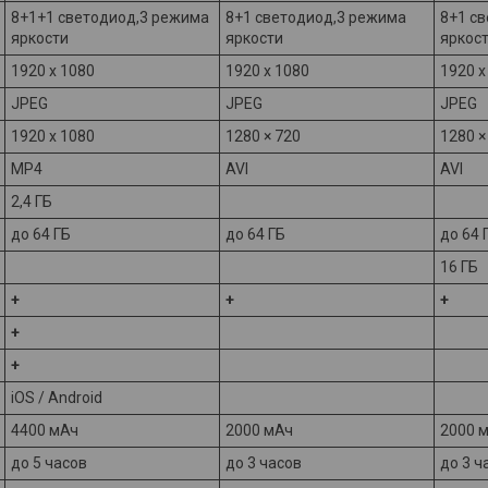
8+1+1 светодиод,3 режима
8+1 светодиод,3 режима
8+1 с
яркости
яркости
яркос
1920 х 1080
1920 х 1080
1920 х
JPEG
JPEG
JPEG
1920 х 1080
1280 × 720
1280 ×
MP4
AVI
AVI
2,4 ГБ
до 64 ГБ
до 64 ГБ
до 64 
16 ГБ
+
+
+
+
+
iOS / Android
4400 мАч
2000 мАч
2000 
до 5 часов
до 3 часов
до 3 ч