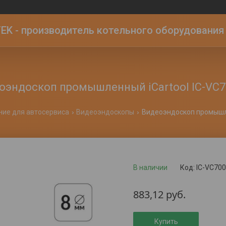
K - производитель котельного оборудования | 
оэндоскоп промышленный iCartool IC-VC7
ие для автосервиса
Видеоэндоскопы
Видеоэндоскоп промышлен
В наличии
Код:
IC-VC700
883,12
руб.
Купить