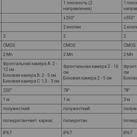
1 плоскость (2
1 плос
направления)
напра
±350°
±350°
2 кнопки
2 кноп
3
2
2
CMOS
CMOS
CMOS
2 Мп
2 Мп
2 Мп
Фронтальная камера А: 2 -
Фронтальная камера 2 - 10
Фронта
12 см
см
см
Боковая камера B: 2 - 5 см
Боковая камера 2 - 5 см
Бокова
Боковая камера C: 1,5 - 3 см
220°
78°
78°
1 м
1 м
3 м
полужесткий
полужесткий
полуж
полиуретан+мет. каркас
полиуретан
полиу
IP67
IP67
IP67