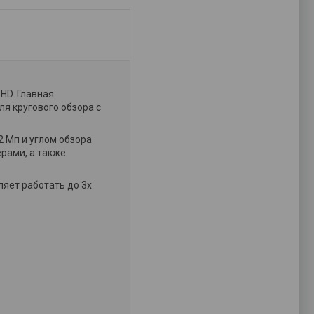
HD. Главная
я кругового обзора с
2 Мп и углом обзора
рами, а также
яет работать до 3х