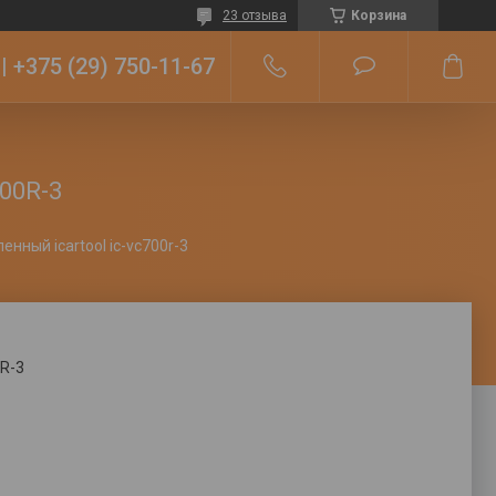
23 отзыва
Корзина
+375 (29) 750-11-67
00R-3
ный icartool ic-vc700r-3
R-3