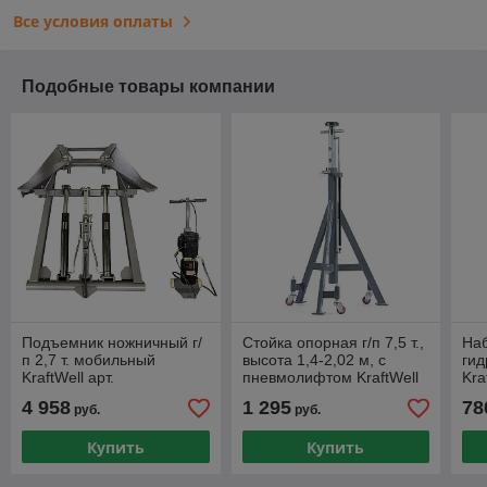
Все условия оплаты
Подобные товары компании
Подъемник ножничный г/
Стойка опорная г/п 7,5 т.,
Наб
п 2,7 т. мобильный
высота 1,4-2,02 м, с
гид
KraftWell арт.
пневмолифтом KraftWell
Kra
KRW2.7L/220
арт. KRWJS7.5H
4 958
1 295
78
руб.
руб.
Купить
Купить