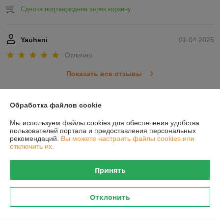
Сделка подтверждена через корзину
Yauheni
01.04.2025
Отлично
Показать все отзывы
Обработка файлов cookie
О нас
Мы используем файлы cookies для обеспечения удобства
Контакты
пользователей портала и предоставления персональных
рекомендаций.
Вы можете настроить файлы cookies или
отключить их.
Доставка и оплата
Принять
График работы
Отклонить
Полная версия сайта