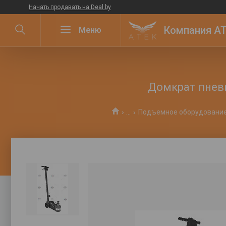
Начать продавать на Deal.by
Компания ATE
Домкрат пневм
...
Подъемное оборудовани