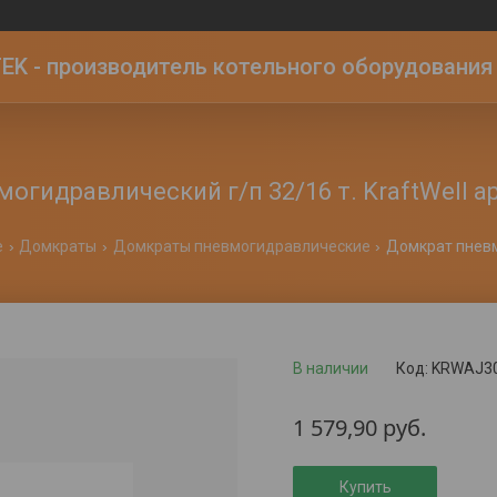
K - производитель котельного оборудования | 
огидравлический г/п 32/16 т. KraftWell а
е
Домкраты
Домкраты пневмогидравлические
В наличии
Код:
KRWAJ30
1 579,90
руб.
Купить