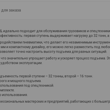
для заказа
2L
идеально подходит для обслуживания грузовиков и спецтехники
фективность: первая ступень выдерживает нагрузку до 32 тонн, а 
тродействием пневматики, что делает его незаменимым инструме
 мм и компактному дизайну, его можно легко разместить под любо
 позволяет точно настроить высоту подъема для разных ситуаций.
что значительно упрощает работу и ускоряет процесс подъема. Э
 удобством эксплуатации.
ъемность первой ступени – 32 тонны, второй – 16 тонн.
рого и мощного подъема.
использования под спецтехникой.
омплекте.
о использования.
ссиональных мастерских и предприятий, работающих с большегр