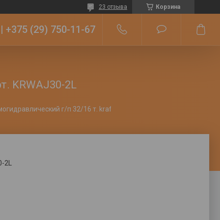
23 отзыва
Корзина
+375 (29) 750-11-67
рт. KRWAJ30-2L
Домкрат пневмогидравлический г/п 32/16 т. kraftwell арт. krwaj30-2l
-2L