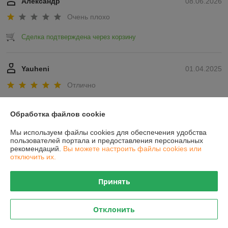
Александр
08.06.2026
Очень плохо
Сделка подтверждена через корзину
Yauheni
01.04.2025
Отлично
Показать все отзывы
Обработка файлов cookie
Мы используем файлы cookies для обеспечения удобства
О нас
пользователей портала и предоставления персональных
рекомендаций.
Вы можете настроить файлы cookies или
отключить их.
Контакты
Принять
Доставка и оплата
Отклонить
График работы