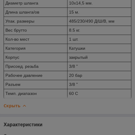
Диаметр шланга
10х14,5 мм.
Длина шланга/ов
15 м.
Упак. размеры
485/230/490 Д/Ш/В, мм
Вес брутто
8.5 кг.
Кол-во мест
1 шт.
Категория
Катушки
Корпус
закрытый
Присоед. резьба
3/8 "
Рабочее давление
20 бар
Разъем
3/8 "
Темп. диапазон
60 С
Скрыть
Характеристики