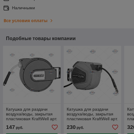
Наличными
Все условия оплаты
Подобные товары компании
Катушка для раздачи
Катушка для раздачи
Кат
воздуха/воды, закрытая
воздуха/воды, закрытая
воз
пластиковая KraftWell арт.
пластиковая KraftWell арт.
пла
KRW1731.C5
KRW1731.C4
KR
147
230
32
руб.
руб.