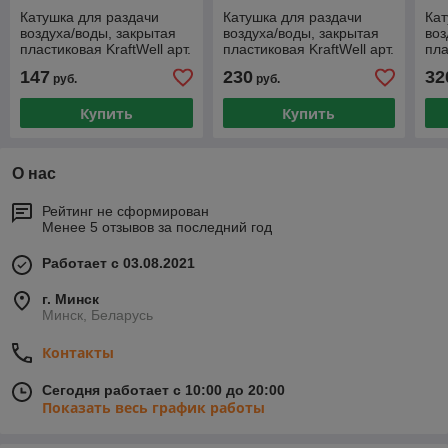
Катушка для раздачи
Катушка для раздачи
Кат
воздуха/воды, закрытая
воздуха/воды, закрытая
воз
пластиковая KraftWell арт.
пластиковая KraftWell арт.
пла
KRW1731.C5
KRW1731.C4
KR
147
230
32
руб.
руб.
Купить
Купить
О нас
Рейтинг не сформирован
Менее 5 отзывов за последний год
Работает с 03.08.2021
г. Минск
Минск, Беларусь
Контакты
Сегодня работает с 10:00 до 20:00
Показать весь график работы