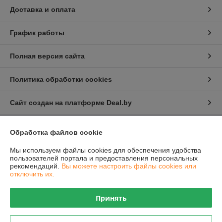
Доставка и оплата
График работы
Полная версия сайта
Политика обработки cookies
Сайт создан на платформе Deal.by
Обработка файлов cookie
Информация для покупателя
Мы используем файлы cookies для обеспечения удобства
Юридическое лицо:
Общество с ограниченной ответственностью
"Проектатек"
пользователей портала и предоставления персональных
220090,г .Минск., ул.Олешева д.1
рекомендаций.
Вы можете настроить файлы cookies или
отключить их.
Регистрационный номер ЕГР: 693240898
УНП: 693240898
Принять
Регистрационный орган: Борисовский районный исполнительный
комитет