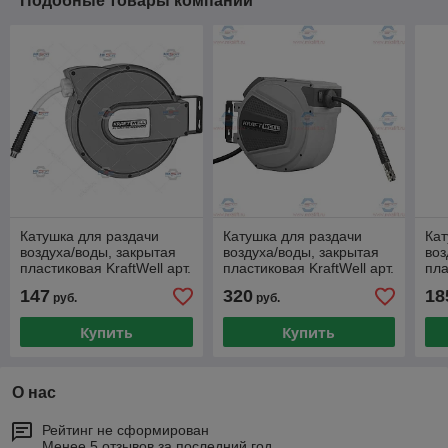
Подобные товары компании
Катушка для раздачи
Катушка для раздачи
Кат
воздуха/воды, закрытая
воздуха/воды, закрытая
воз
пластиковая KraftWell арт.
пластиковая KraftWell арт.
пла
KRW1731.C5
KRW1731.C7
KR
147
320
18
руб.
руб.
Купить
Купить
О нас
Рейтинг не сформирован
Менее 5 отзывов за последний год