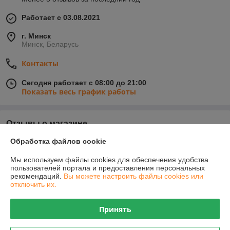
Работает с 03.08.2021
г. Минск
Минск, Беларусь
Контакты
Сегодня работает с 08:00 до 21:00
Показать весь график работы
Отзывы о магазине
Обработка файлов cookie
23 отзывов за всё время
Мы используем файлы cookies для обеспечения удобства
Александр
08.06.2026
пользователей портала и предоставления персональных
рекомендаций.
Вы можете настроить файлы cookies или
Очень плохо
отключить их.
Сделка подтверждена через корзину
Принять