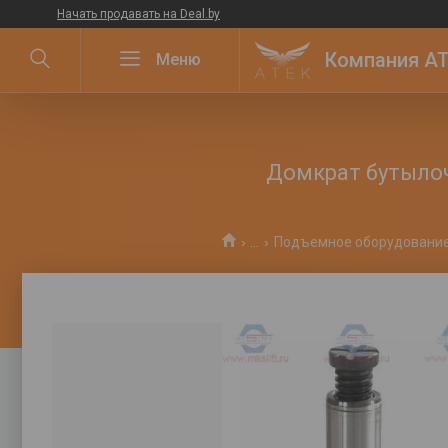
Начать продавать на Deal.by
Компания ATE
Домкрат бутылочн
...
Подъемное оборудовани