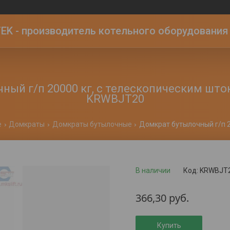
K - производитель котельного оборудования | 
ый г/п 20000 кг, с телескопическим шток
KRWBJT20
е
Домкраты
Домкраты бутылочные
В наличии
Код:
KRWBJT
366,30
руб.
Купить