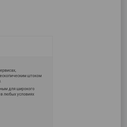
ервисах,
лескопическим штоком
.
ьным для широкого
 в любых условиях