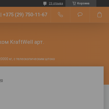
23 отзыва
Корзина
+375 (29) 750-11-67
ом KraftWell арт.
Домкрат бутылочный г/п 20000 кг, с телескопическим штоком kraftwell арт. krwbjt20
20