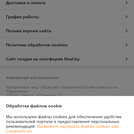
Доставка и оплата
График работы
Полная версия сайта
Политика обработки cookies
Сайт создан на платформе Deal.by
Информация для покупателя
Юридическое лицо:
Общество с ограниченной ответственностью
"Проектатек"
220090,г .Минск., ул.Олешева д.1
Регистрационный номер ЕГР: 693240898
Обработка файлов cookie
УНП: 693240898
Мы используем файлы cookies для обеспечения удобства
пользователей портала и предоставления персональных
Регистрационный орган: Борисовский районный исполнительный
рекомендаций.
Вы можете настроить файлы cookies или
комитет
отключить их.