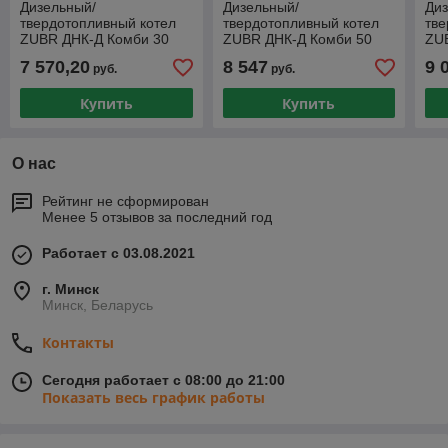
Дизельный/
Дизельный/
Ди
твердотопливный котел
твердотопливный котел
тве
ZUBR ДНК-Д Комби 30
ZUBR ДНК-Д Комби 50
ZU
кВт
кВт
кВт
7 570,20
8 547
9 
руб.
руб.
Купить
Купить
О нас
Рейтинг не сформирован
Менее 5 отзывов за последний год
Работает с 03.08.2021
г. Минск
Минск, Беларусь
Контакты
Сегодня работает с 08:00 до 21:00
Показать весь график работы