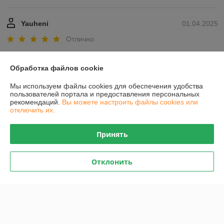
Yauheni
01.04.2025
Отлично
Показать все отзывы
Обработка файлов cookie
Мы используем файлы cookies для обеспечения удобства
О нас
пользователей портала и предоставления персональных
рекомендаций.
Вы можете настроить файлы cookies или
отключить их.
Контакты
Принять
Доставка и оплата
Отклонить
График работы
Полная версия сайта
Политика обработки cookies