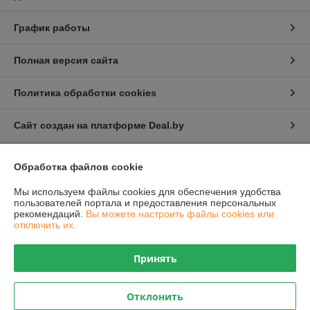
График работы
Полная версия сайта
Политика обработки cookies
Сайт создан на платформе Deal.by
Обработка файлов cookie
Информация для покупателя
Мы используем файлы cookies для обеспечения удобства
Юридическое лицо:
Общество с ограниченной ответственностью
"Проектатек"
пользователей портала и предоставления персональных
220090,г .Минск., ул.Олешева д.1
рекомендаций.
Вы можете настроить файлы cookies или
отключить их.
Регистрационный номер ЕГР: 693240898
УНП: 693240898
Принять
Регистрационный орган: Борисовский районный исполнительный
комитет
Отклонить
Дата регистрации компании: 19.08.2021