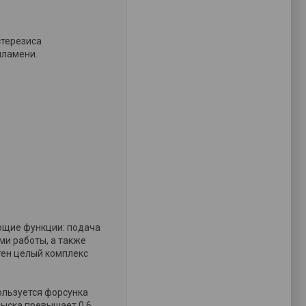
стерезиса
пламени.
ющие функции: подача
ми работы, а также
тен целый комплекс
ользуется форсунка
рыска превышает 0,6