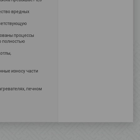
ество вредных
тветствующую
рованы процессы
то полностью
отлы,
нные износу части
агревателях, печном