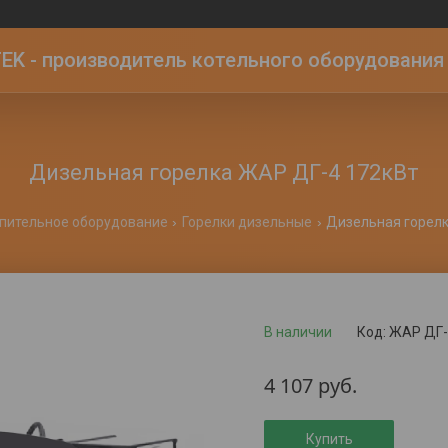
K - производитель котельного оборудования | 
Дизельная горелка ЖАР ДГ-4 172кВт
пительное оборудование
Горелки дизельные
Дизельная горелк
В наличии
Код:
ЖАР ДГ-
4 107
руб.
Купить