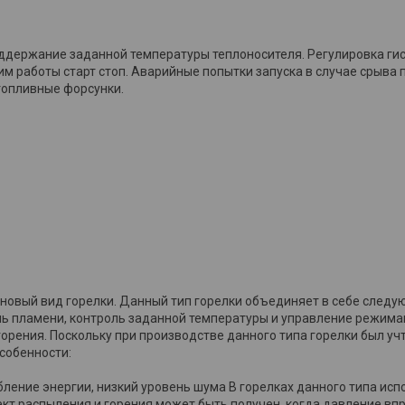
оддержание заданной температуры теплоносителя. Регулировка ги
им работы старт стоп. Аварийные попытки запуска в случае срыва 
топливные форсунки.
новый вид горелки. Данный тип горелки объединяет в себе следу
оль пламени, контроль заданной температуры и управление режима
рения. Поскольку при производстве данного типа горелки был уч
собенности:
ление энергии, низкий уровень шума В горелках данного типа исп
кт распыления и горения может быть получен, когда давление вп