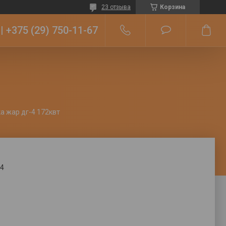
23 отзыва
Корзина
+375 (29) 750-11-67
а жар дг-4 172квт
4