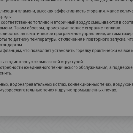
билизация пламени, высокая эффективность сгорания, малое колич
среды.
 соответственно топливо и вторичный воздух смешиваются в соо
амени. Таким образом, происходит полное сгорание топлива.
 полностью автоматическое программное управление, автоматизи
боты по датчику температуры, отключения и повторного запуска, ч
стандартам.
фланцем, что позволяет установить горелку практически на все к
ы в один корпус с компактной структурой.
 потребности ежедневного технического обслуживания, а подверже
енить.
вых, водонагревательных котлах, конвекционных печах, воздухон
 мусоросжигательных печах и других промышленных печах.