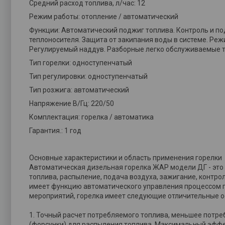
Средний расход топлива, л/час: 12
Режим работы: отопление / автоматический
Функции: Автоматический поджиг топлива. Контроль и п
теплоносителя. Защита от закипания воды в системе. Реж
Регулируемый наддув. Разборные легко обслуживаемые 
Тип горелки: одноступенчатый
Тип регулировки: одноступенчатый
Тип розжига: автоматический
Напряжение В/Гц: 220/50
Комплектация: горелка / автоматика
Гарантия.: 1 год
Основные характеристики и область применения горелки
Автоматическая дизельная горелка ЖАР модели ДГ - это 
топлива, распыление, подача воздуха, зажигание, контр
имеет функцию автоматического управления процессом го
мероприятий, горелка имеет следующие отличительные о
1. Точный расчет потребляемого топлива, меньшее потреб
(форсунки) для распыления топлива. Максимальный эффе