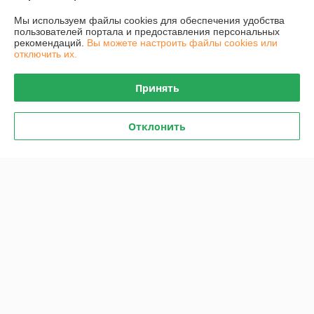
О нас
Мы используем файлы cookies для обеспечения удобства
пользователей портала и предоставления персональных
рекомендаций.
Вы можете настроить файлы cookies или
Контакты
отключить их.
Доставка и оплата
Принять
График работы
Отклонить
Полная версия сайта
Политика обработки cookies
Сайт создан на платформе Deal.by
Информация для покупателя
Юридическое лицо:
Общество с ограниченной ответственностью
"Проектатек"
220090,г .Минск., ул.Олешева д.1