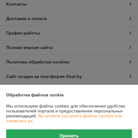
Контакты
Доставка и оплата
График работы
Полная версия сайта
Политика обработки cookies
Сайт создан на платформе Deal.by
Обработка файлов cookie
Информация для покупателя
Мы используем файлы cookies для обеспечения удобства
Юридическое лицо:
Общество с ограниченной ответственностью
"Проектатек"
пользователей портала и предоставления персональных
220090,г .Минск., ул.Олешева д.1
рекомендаций.
Вы можете настроить файлы cookies или
отключить их.
Регистрационный номер ЕГР: 693240898
УНП: 693240898
Принять