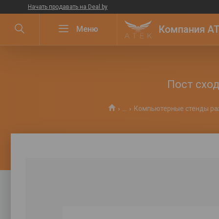
Начать продавать на Deal.by
Компания ATE
Пост сход
...
Компьютерные стенды ра