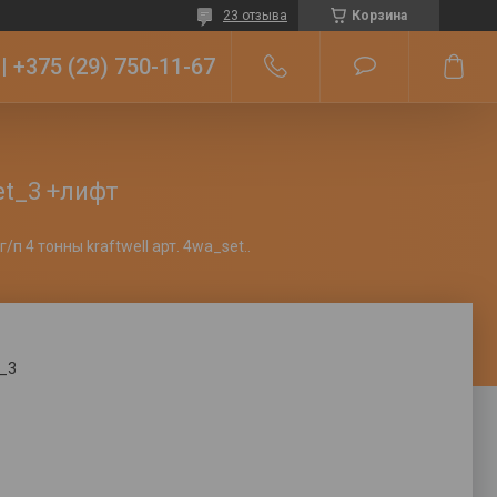
23 отзыва
Корзина
+375 (29) 750-11-67
et_3 +лифт
Пост сход-развала г/п 4 тонны kraftwell арт. 4wa_set_3 +лифт
_3