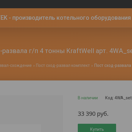
K - производитель котельного оборудования | 
-развала г/п 4 тонны KraftWell арт. 4WA_s
звал-схождение
Пост сход-развал комплект
В наличии
Код:
4WA_set
33 390
руб.
Купить