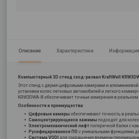
Описание
Характеристики
Информация 
Компьютерный 3D стенд сход-развал KraftWell KRW3DW
Этот стенд с двумя цифровыми камерами и алюминиевой 
установки колес легковых автомобилей и легкого коммер
KRW3DWA-III обеспечивает точные измерения в реальном 
Особенности и преимущества
:
Цифровые камеры
обеспечивают точность в реаль
Самоцентрирующиеся зажимы
подходят для колес
Электромеханический лифт
поперечной балки с ка
Русифицированное ПО
с уникальными функциями для
Система VODI
для сокращения времени перемещения