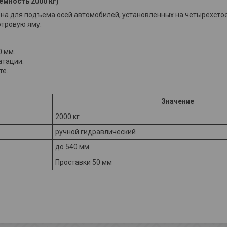
емность 2000 кг)
на для подъема осей автомобилей, установленных на четырехсто
отровую яму.
0 мм.
атации.
те.
Значение
2000 кг
ручной гидравлический
до 540 мм
Проставки 50 мм