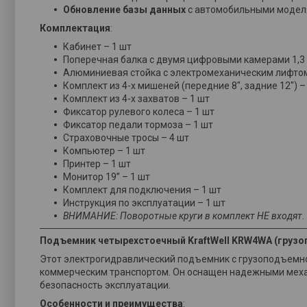
Обновление базы данных
с автомобильными моделя
Комплектация
:
Кабинет – 1 шт
Поперечная балка с двумя цифровыми камерами 1,3 
Алюминиевая стойка с электромеханическим лифтом 
Комплект из 4-х мишеней (передние 8", задние 12") –
Комплект из 4-х захватов – 1 шт
Фиксатор рулевого колеса – 1 шт
Фиксатор педали тормоза – 1 шт
Страховочные тросы – 4 шт
Компьютер – 1 шт
Принтер – 1 шт
Монитор 19” – 1 шт
Комплект для подключения – 1 шт
Инструкция по эксплуатации – 1 шт
ВНИМАНИЕ: Поворотные круги в комплект НЕ входят
.
Подъемник четырехстоечный KraftWell KRW4WA (грузо
Этот электрогидравлический подъемник с грузоподъемно
коммерческим транспортом. Он оснащен надежными механ
безопасность эксплуатации.
Особенности и преимущества
: