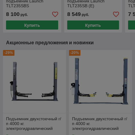
подъемник Launch
подъемник Launch
по
TLT235SBS
TLT235SB (E)
TL
8 100
8 549
7 
руб.
руб.
Купить
Купить
Акционные предложения и новинки
-29%
-20%
Подъемник двухстоечный г/
Подъемник двухстоечный г/
п 4000 кг.
п 4000 кг.
электрогидравлический
электрогидравлический
KraftWell арт. KRW4SLM
KraftWell арт. KRW4DLM