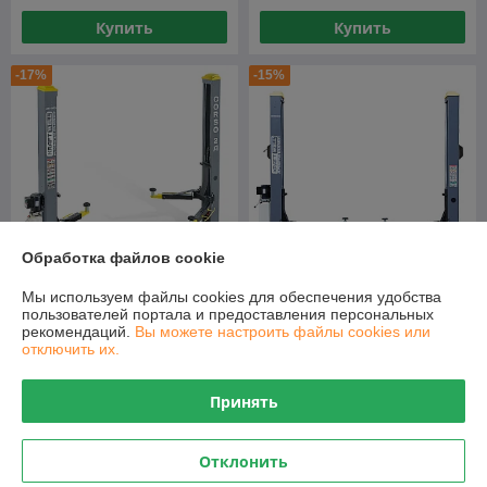
Купить
Купить
-17%
-15%
Обработка файлов cookie
Мы используем файлы cookies для обеспечения удобства
Подъемник г/п 4 т. с
Подъемник двухстоечный г/
пользователей портала и предоставления персональных
анкерами и проставками
п 4000 кг.
рекомендаций.
Вы можете настроить файлы cookies или
KraftWell арт. CORSO 2A
электрогидравлический
отключить их.
KraftWell арт. KRW4ELM
В наличии
В наличии
PRO
Принять
4 695
4 998
5 650 руб.
5 848 руб.
руб.
руб.
Купить
Купить
Отклонить