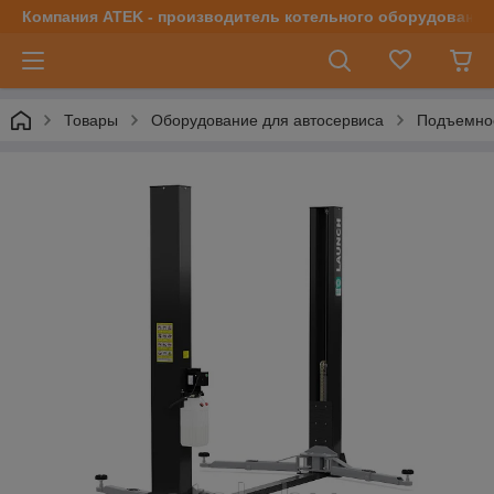
Компания ATEK - производитель котельного оборудования | 
Товары
Оборудование для автосервиса
Подъемно