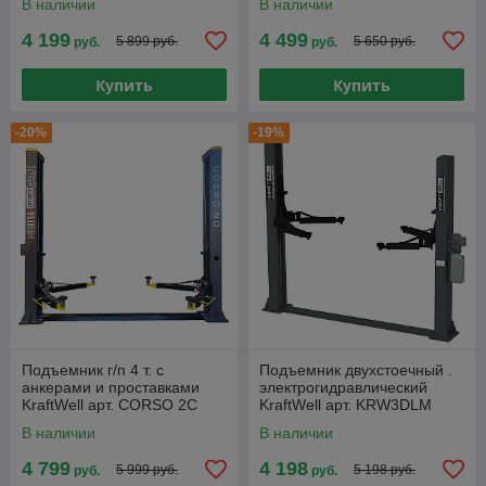
В наличии
В наличии
PRO
PRO
4 199
4 499
5 899 руб.
5 650 руб.
руб.
руб.
Купить
Купить
-20%
-19%
Подъемник г/п 4 т. с
Подъемник двухстоечный .
анкерами и проставками
электрогидравлический
KraftWell арт. CORSO 2C
KraftWell арт. KRW3DLM
В наличии
В наличии
4 799
4 198
5 999 руб.
5 198 руб.
руб.
руб.