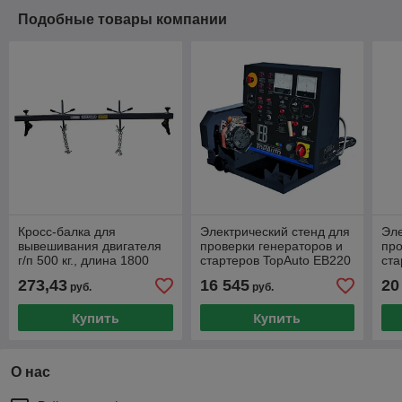
Подобные товары компании
Кросс-балка для
Электрический стенд для
Эле
вывешивания двигателя
проверки генераторов и
про
г/п 500 кг., длина 1800
стартеров TopAuto EB220
ста
мм. KraftWell арт.
Inverter
Plu
273,43
16 545
20
руб.
руб.
KRWEB2
Купить
Купить
О нас