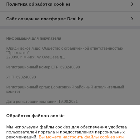
Политика обработки cookies
Сайт создан на платформе Deal.by
Информация для покупателя
Юридическое лицо:
Общество с ограниченной ответственностью
"Проектатек"
220090,г .Минск., ул.Олешева д.1
Регистрационный номер ЕГР: 693240898
УНП: 693240898
Регистрационный орган: Борисовский районный исполнительный
комитет
Дата регистрации компании: 19.08.2021
Обработка файлов cookie
Мы используем файлы cookies для обеспечения удобства
пользователей портала и предоставления персональных
рекомендаций.
Вы можете настроить файлы cookies или