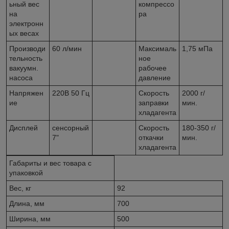
ьный вес
компрессо
на
ра
электронн
ых весах
Производи
60 л/мин
Максималь
1,75 мПа
тельность
ное
вакуумн.
рабочее
насоса
давление
Напряжен
220В 50 Гц
Скорость
2000 г/
ие
заправки
мин.
хладагента
Дисплей
сенсорный
Скорость
180-350 г/
7"
откачки
мин.
хладагента
Габариты и вес товара с
упаковкой
Вес, кг
92
Длина, мм
700
Ширина, мм
500