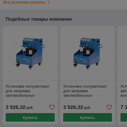
Все условия оплаты
Подобные товары компании
Установка полуавтомат
Установка полуавтомат
Уст
для заправки
для заправки
ав
автомобильных
автомобильных
кон
кондиционеров
кондиционеров
се
NORDBERG NF10E
NORDBERG NF10E
авт
3 526,32
3 526,32
7 
руб.
руб.
арт
Купить
Купить