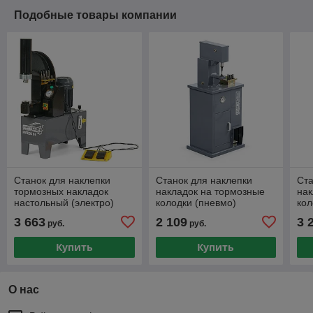
Подобные товары компании
Станок для наклепки
Станок для наклепки
Ста
тормозных накладок
накладок на тормозные
нак
настольный (электро)
колодки (пневмо)
кол
KraftWell арт. PINZZO BE
KraftWell арт. KRW300
Kra
3 663
2 109
3 
руб.
руб.
Купить
Купить
О нас