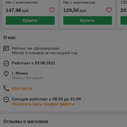
Нм с комплектом
Нм с комплектом
130
ударных головок KraftWell
ударных головок KraftWell
KR
147,96
129,50
20
руб.
руб.
арт. KRW750IW-T
арт. KRW750IW-T
Купить
Купить
О нас
Рейтинг не сформирован
Менее 5 отзывов за последний год
Работает с 03.08.2021
г. Минск
Минск, Беларусь
Контакты
Сегодня работает с 08:00 до 21:00
Показать весь график работы
Отзывы о магазине