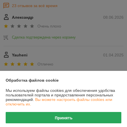
23 отзывов за всё время
Александр
08.06.2026
Очень плохо
Сделка подтверждена через корзину
Yauheni
01.04.2025
Отлично
Показать все отзывы
Обработка файлов cookie
Мы используем файлы cookies для обеспечения удобства
О нас
пользователей портала и предоставления персональных
рекомендаций.
Вы можете настроить файлы cookies или
отключить их.
Контакты
Принять
Доставка и оплата