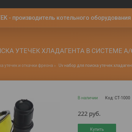
K - производитель котельного оборудования | 
СКА УТЕЧЕК ХЛАДАГЕНТА В СИСТЕМЕ А/С
а утечек и откачки фреона
Uv набор для поиска утечек хладагент
В наличии
Код:
CT-1000
222
руб.
Купить