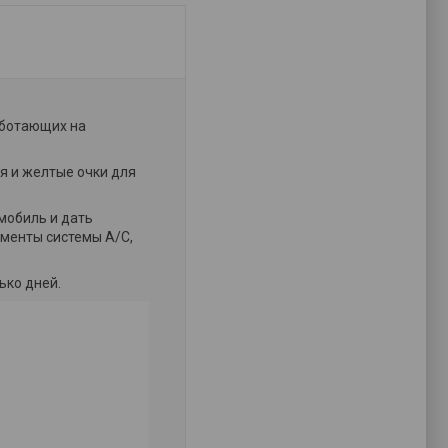
аботающих на
я и желтые очки для
мобиль и дать
ементы системы А/С,
лько дней.