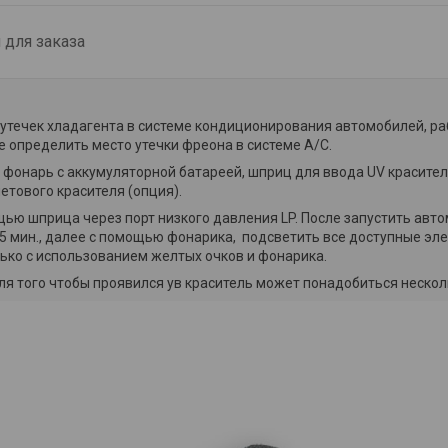
для заказа
а утечек хладагента в системе кондиционирования автомобилей, р
 определить место утечки фреона в системе А/С.
фонарь с аккумуляторной батареей, шприц для ввода UV красител
етового красителя (опция).
ью шприца через порт низкого давления LP. После запустить авто
 мин., далее с помощью фонарика, подсветить все доступные эл
лько с использованием желтых очков и фонарика.
 для того чтобы проявился ув краситель может понадобиться неско