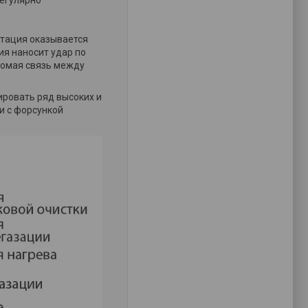
регулярно
итация оказывается
ия наносит удар по
ломая связь между
ировать ряд высоких и
и с форсункой