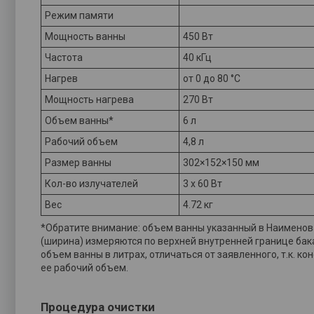
Режим памяти
Мощность ванны
450 Вт
Частота
40 кГц
Нагрев
от 0 до 80 °С
Мощность нагрева
270 Вт
Объем ванны*
6 л
Рабочий объем
4,8 л
Размер ванны
302×152×150 мм
Кол-во излучателей
3 x 60 Вт
Вес
4.72 кг
*Обратите внимание: объем ванны указанный в Наименова
(ширина) измеряются по верхней внутренней границе бака
объем ванны в литрах, отличаться от заявленного, т.к. к
ее рабочий объем.
Процедура очистки