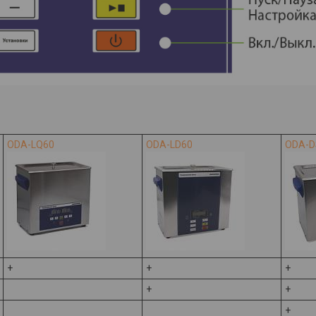
ODA-LQ60
ODA-LD60
ODA-D
+
+
+
+
+
+