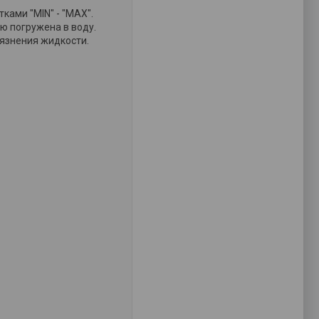
ами "MIN" - "MAX".
ю погружена в воду.
рязнения жидкости.