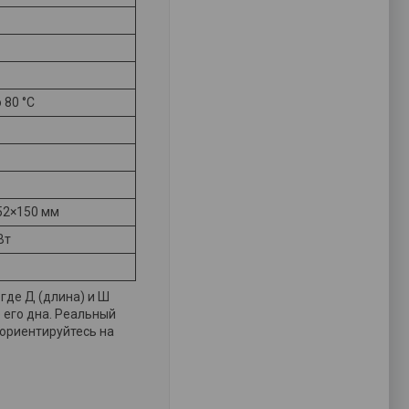
о 80 °С
52×150 мм
Вт
где Д (длина) и Ш
 его дна. Реальный
 ориентируйтесь на