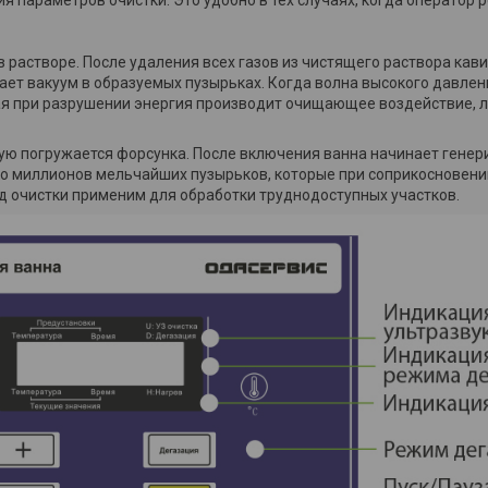
 параметров очистки. Это удобно в тех случаях, когда оператор 
 растворе. После удаления всех газов из чистящего раствора кав
ает вакуум в образуемых пузырьках. Когда волна высокого давлен
мая при разрушении энергия производит очищающее воздействие, 
ую погружается форсунка. После включения ванна начинает генер
ко миллионов мельчайших пузырьков, которые при соприкосновени
д очистки применим для обработки труднодоступных участков.