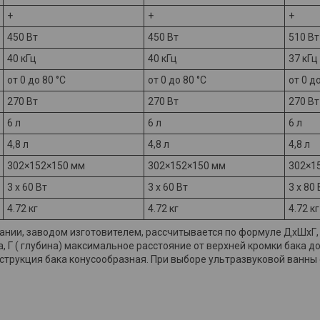
+
+
+
450 Вт
450 Вт
510 Вт
40 кГц
40 кГц
37 кГц
от 0 до 80 °С
от 0 до 80 °С
от 0 д
270 Вт
270 Вт
270 Вт
6 л
6 л
6 л
4,8 л
4,8 л
4,8 л
302×152×150 мм
302×152×150 мм
302×1
3 x 60 Вт
3 x 60 Вт
3 x 80 
4.72 кг
4.72 кг
4.72 кг
нии, заводом изготовителем, рассчитывается по формуле ДхШхГ, 
, Г ( глубина) максимальное расстояние от верхней кромки бака до
онструкция бака конусообразная. При выборе ультразвуковой ванны