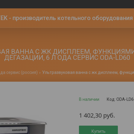
K - производитель котельного оборудования | 
АЯ ВАННА С ЖК ДИСПЛЕЕМ, ФУНКЦИЯМ
ДЕГАЗАЦИИ, 6 Л ОДА СЕРВИС ODA-LD60
да сервис (россия)
В наличии
Код:
ODA-LD6
1 402,30
руб.
Купить