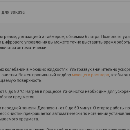
для заказа
огревом, дегазацией и таймером, объемом 6 литра. Позволяет уда
ю цифрового управления вы можете точно выставить время работы
ключится автоматически.
ых колебаний в моющих жидкостях. Ультразвук значительно ускор
о очистки. Важен правильный подбор
моющего раствора
, чтобы о
ищаемую поверхность.
от 0 до 80 °С. Нагрев в процессе УЗ-очистки необходим для ускор
аботки предметов.
ередней панели. Диапазон - от 0 до 60 минут. О старте работы пр
цесс очистки прекращается автоматически по истечении установле
мываемого предмета.