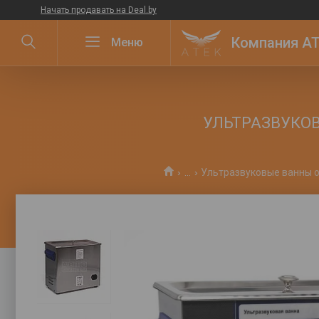
Начать продавать на Deal.by
Компания ATE
УЛЬТРАЗВУКОВ
...
Ультразвуковые ванны о