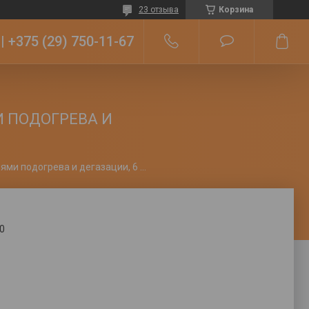
23 отзыва
Корзина
+375 (29) 750-11-67
И ПОДОГРЕВА И
Ультразвуковая ванна с жк дисплеем, функциями подогрева и дегазации, 6 л ода сервис oda-ld60
0