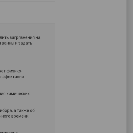
лить загрязнения на
 ванны и задать
яет физико-
н эффективно
ения химических
ибора, а также об
нного времени.