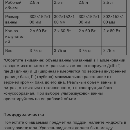
Рабочий
2,5 л
2,5 л
2,5 л
2,5 л
объем
Размер
302×152×1
302×152×1
302×152×1
302×152×1
ванны
00 мм
00 мм
00 мм
00 мм
Кол-во
2 x 60 Вт
2 x 60 Вт
2 x 60 Вт
2 x 80 Вт
излучател
ей
Вес
3.75 кг
3.75 кг
3.75 кг
3.75 кг
*Обратите внимание: объем ванны указанный в Наименовании,
заводом изготовителем, рассчитывается по формуле ДхШхГ,
где Д (длина) и Ш (ширина) измеряются по верхней внутренней
границе бака, Г ( глубина) максимальное расстояние от
верхней кромки бака до его дна. Реальный объем ванны в
литрах, отличаться от заявленного, т.к. конструкция бака
конусообразная. При выборе ультразвуковой ванны
ориентируйтесь на ее рабочий объем.
Процедура очистки
Поместите очищаемый предмет на поддон, налейте жидкость в
ванну очистителя. Уровень жидкости должен быть между