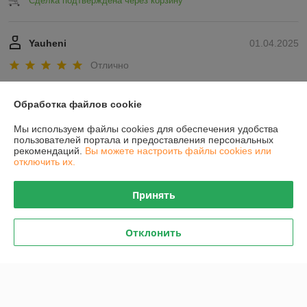
Сделка подтверждена через корзину
Yauheni
01.04.2025
Отлично
Показать все отзывы
Обработка файлов cookie
Мы используем файлы cookies для обеспечения удобства
О нас
пользователей портала и предоставления персональных
рекомендаций.
Вы можете настроить файлы cookies или
отключить их.
Контакты
Принять
Доставка и оплата
Отклонить
График работы
Полная версия сайта
Политика обработки cookies