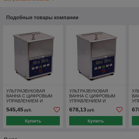
Подобные товары компании
УЛЬТРАЗВУКОВАЯ
УЛЬТРАЗВУКОВАЯ
УЛ
ВАННА С ЦИФРОВЫМ
ВАННА С ЦИФРОВЫМ
ВА
УПРАВЛЕНИЕМ И
УПРАВЛЕНИЕМ И
УП
ПОДОГРЕВОМ, 0.7 Л
ПОДОГРЕВОМ, 1.3 Л
ПО
545,45
678,13
67
руб.
руб.
ОДА СЕРВИС ODA-LQ07
ОДА СЕРВИС ODA-LQ13
ОД
Купить
Купить