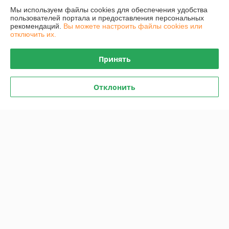
Мы используем файлы cookies для обеспечения удобства
О нас
пользователей портала и предоставления персональных
рекомендаций.
Вы можете настроить файлы cookies или
отключить их.
Контакты
Принять
Доставка и оплата
Отклонить
График работы
Полная версия сайта
Политика обработки cookies
Сайт создан на платформе Deal.by
Информация для покупателя
Юридическое лицо:
Общество с ограниченной ответственностью
"Проектатек"
220090,г .Минск., ул.Олешева д.1