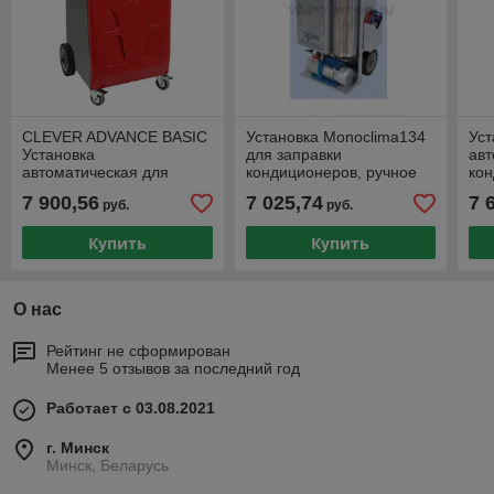
CLEVER ADVANCE BASIC
Установка Monoclima134
Уст
Установка
для заправки
ав
автоматическая для
кондиционеров, ручное
кон
заправки кондиционеров
управление, R134а, 220
авт
7 900,56
7 025,74
7 
руб.
руб.
(Италия)
В, SPIN (Италия)
арт
Купить
Купить
О нас
Рейтинг не сформирован
Менее 5 отзывов за последний год
Работает с 03.08.2021
г. Минск
Минск, Беларусь