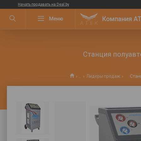
Начать продавать на Deal.by
Компания ATE
Станция полуавт
...
Лидеры продаж
Стан