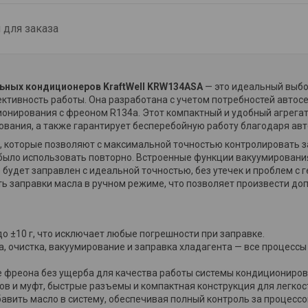
для заказа
ьных кондиционеров KraftWell KRW134ASA
— это идеальный выбо
ктивность работы. Она разработана с учетом потребностей автос
онирования с фреоном R134a. Этот компактный и удобный агрега
рования, а также гарантирует бесперебойную работу благодаря ав
которые позволяют с максимальной точностью контролировать за
было использовать повторно. Встроенные функции вакуумирования
 будет заправлен с идеальной точностью, без утечек и проблем с 
ь заправки масла в ручном режиме, что позволяет произвести д
до ±10 г, что исключает любые погрешности при заправке.
а, очистка, вакуумирование и заправка хладагента — все процессы
ие фреона без ущерба для качества работы системы кондициониров
ов и муфт, быстрые разъемы и компактная конструкция для легкос
авить масло в систему, обеспечивая полный контроль за процессо