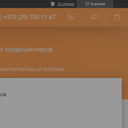
23 отзыва
Корзина
+375 (29) 750-11-67
ых кондиционеров
в kraftwell (кнр) арт. krw134asa
ASA