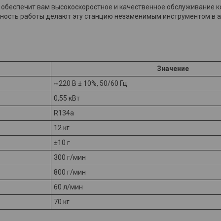
 обеспечит вам высокоскоростное и качественное обслуживание 
чность работы делают эту станцию незаменимым инструментом в 
Значение
~220 В ± 10%, 50/60 Гц
0,55 кВт
R134a
12 кг
±10 г
300 г/мин
800 г/мин
60 л/мин
70 кг