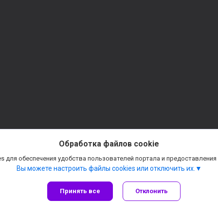
Обработка файлов cookie
s для обеспечения удобства пользователей портала и предоставления
Вы можете настроить файлы cookies или отключить их.
Принять все
Отклонить
Сайт создан на платформе Deal.by
Политика обработки файлов cookies
ATEK | Производитель котельного оборудования |
Пожаловаться на контент