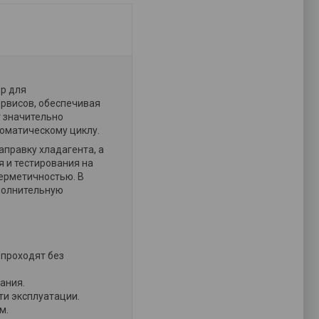
р для
ервисов, обеспечивая
т значительно
томатическому циклу.
правку хладагента, а
 и тестирования на
герметичностью. В
ополнительную
 проходят без
ания.
ти эксплуатации.
м.