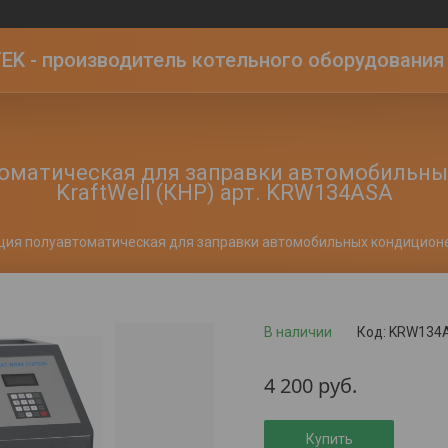
K - производитель котельного оборудования | 
оматическая для заправки автомобильн
KraftWell (КНР) арт. KRW134ASA
ция полуавтоматическая для заправки автомобильных кондиционеро
В наличии
Код:
KRW134
4 200
руб.
Купить