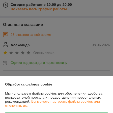
Сегодня работает с 10:00 до 20:00
Показать весь график работы
Отзывы о магазине
23 отзывов за всё время
Александр
08.06.2026
Очень плохо
Сделка подтверждена через корзину
Yauheni
01.04.2025
Обработка файлов cookie
Отлично
Мы используем файлы cookies для обеспечения удобства
Показать все отзывы
пользователей портала и предоставления персональных
рекомендаций.
Вы можете настроить файлы cookies или
отключить их.