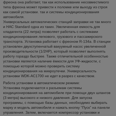
фреона она работает, так как использование несовместимого
типа фреона может привести к поломке или выходу из строя
как самой установки. так и системы кондиционирования
автомобиля.
Универсальных автоматических станций заправки не так много
и HAC Standard одна из таких. Увеличенная емкость для
хладагента (22 литра) позволяет работать с системами
кондиционирования легкового, грузового и пассажирского
транспорта. Установка работает с фреоном R-134a. В станции
установлен двухступенчатый вакуумный насос увеличенной
производительности (1/2HP), который позволяет выполнять
работу гораздо быстрее. Также отличительной особенностью
установки является наличие ёмкости для УФ-жидкости, с
помощью которой можно проверить систему
кондиционирования на микроутечки. Универсальность
установки WDK-AC1700 не идет в разрез с качеством.
Работа установки в автоматическом режиме:
Установка подключается к разъемам системы
кондиционирования на автомобиле при помощи двух шлангов
(3 метра) высокого и низкого давления. Для запуска
программы, с помощью базы данных, необходимо выбирать
марку и модель автомобиля и нажать кнопку “Пуск” на панели
управления. Затем, включается компрессор установки и