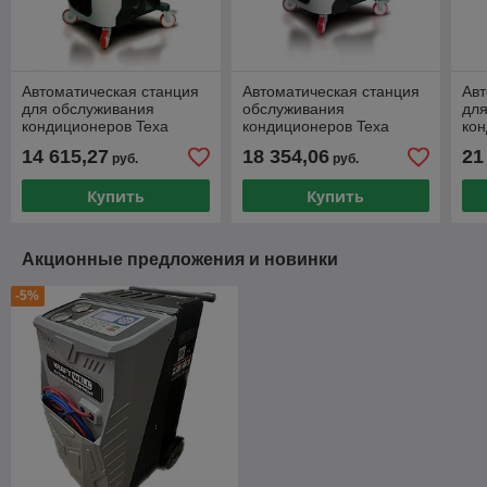
Автоматическая станция
Автоматическая станция
Авт
для обслуживания
обслуживания
дл
кондиционеров Texa
кондиционеров Texa
ко
760R
760R BUS
KO
14 615,27
18 354,06
21
руб.
руб.
Купить
Купить
Акционные предложения и новинки
-5%