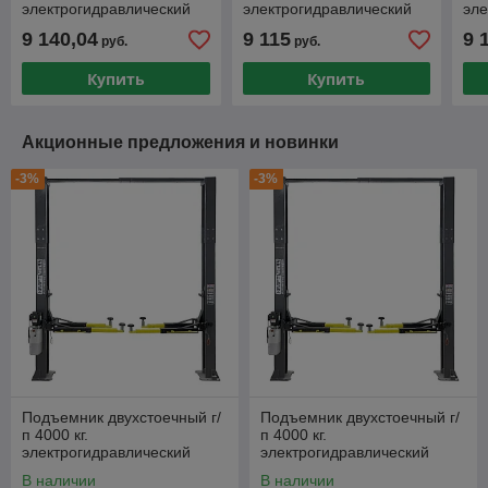
электрогидравлический
электрогидравлический
эле
рамный KraftWell арт.
KraftWell арт. KRW5.5MXL
Kra
9 140,04
9 115
9 
руб.
руб.
KRW240EBH_blue
Купить
Купить
Акционные предложения и новинки
-3%
-3%
Подъемник двухстоечный г/
Подъемник двухстоечный г/
п 4000 кг.
п 4000 кг.
электрогидравлический
электрогидравлический
KraftWell арт. KRW4DLU
KraftWell арт. KRW4DLU_220
В наличии
В наличии