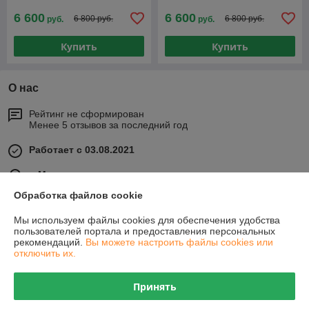
6 600
6 600
6 800 руб.
6 800 руб.
руб.
руб.
Купить
Купить
О нас
Рейтинг не сформирован
Менее 5 отзывов за последний год
Работает с 03.08.2021
г. Минск
Минск, Беларусь
Обработка файлов cookie
Контакты
Мы используем файлы cookies для обеспечения удобства
пользователей портала и предоставления персональных
Сегодня работает с 10:00 до 20:00
рекомендаций.
Вы можете настроить файлы cookies или
Показать весь график работы
отключить их.
Принять
Отзывы о магазине