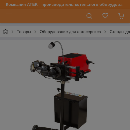
Компания ATEK - производитель котельного оборудования | 
Товары
Оборудование для автосервиса
Стенды дл