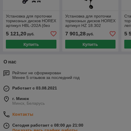
Установка для проточки
Установка для проточки
Ста
тормозных дисков HOREX
тормозных дисков HOREX
тор
артикул HBL-202A (без
артикул HZ 18.302
лег
снятия с автомобиля).
(универсальная).
без
5 121,20
7 901,28
5 
руб.
руб.
KR
Купить
Купить
О нас
Рейтинг не сформирован
Менее 5 отзывов за последний год
Работает с 03.08.2021
г. Минск
Минск, Беларусь
Контакты
Сегодня работает с 08:00 до 21:00
Показать весь график работы