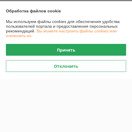
Контакты
Обработка файлов cookie
Доставка и оплата
Мы используем файлы cookies для обеспечения удобства
пользователей портала и предоставления персональных
График работы
рекомендаций.
Вы можете настроить файлы cookies или
отключить их.
Полная версия сайта
Принять
Политика обработки cookies
Отклонить
Сайт создан на платформе Deal.by
Информация для покупателя
Юридическое лицо:
Общество с ограниченной ответственностью
"Проектатек"
220090,г .Минск., ул.Олешева д.1
Регистрационный номер ЕГР: 693240898
УНП: 693240898