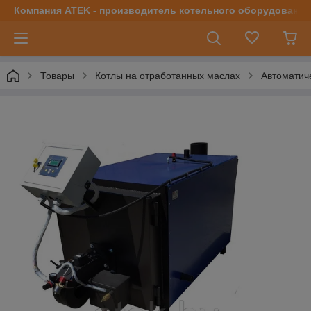
Компания ATEK - производитель котельного оборудования | 
Товары
Котлы на отработанных маслах
Автоматич