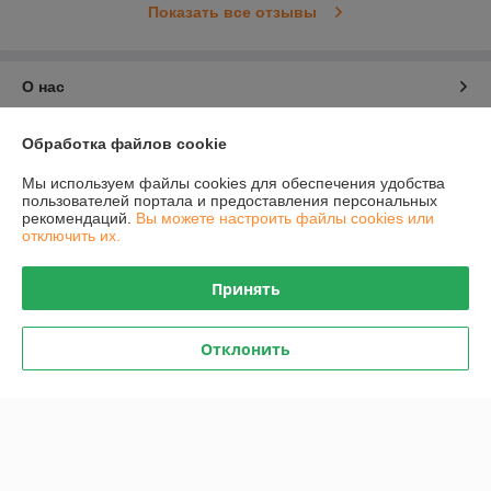
Показать все отзывы
О нас
Контакты
Обработка файлов cookie
Мы используем файлы cookies для обеспечения удобства
Доставка и оплата
пользователей портала и предоставления персональных
рекомендаций.
Вы можете настроить файлы cookies или
отключить их.
График работы
Принять
Полная версия сайта
Политика обработки cookies
Отклонить
Сайт создан на платформе Deal.by
Информация для покупателя