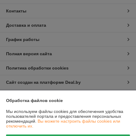
Контакты
Доставка и оплата
График работы
Полная версия сайта
Политика обработки cookies
Сайт создан на платформе Deal.by
Обработка файлов cookie
Информация для покупателя
Юридическое лицо:
Общество с ограниченной ответственностью
Мы используем файлы cookies для обеспечения удобства
"Проектатек"
пользователей портала и предоставления персональных
220090,г .Минск., ул.Олешева д.1
рекомендаций.
Вы можете настроить файлы cookies или
отключить их.
Регистрационный номер ЕГР: 693240898