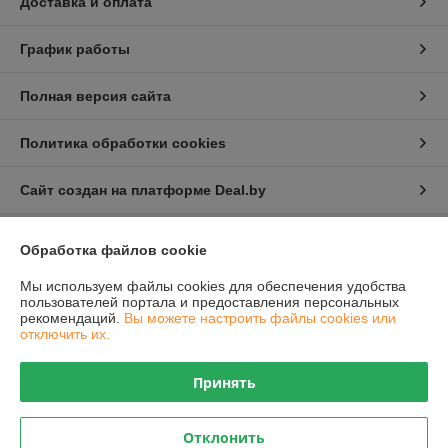
Доставка и оплата
График работы
Полная версия сайта
Политика обработки cookies
Сайт создан на платформе Deal.by
Обработка файлов cookie
Информация для покупателя
Юридическое лицо:
Общество с ограниченной ответственностью
Мы используем файлы cookies для обеспечения удобства
"Проектатек"
пользователей портала и предоставления персональных
220090,г .Минск., ул.Олешева д.1
рекомендаций.
Вы можете настроить файлы cookies или
отключить их.
Регистрационный номер ЕГР: 693240898
УНП: 693240898
Принять
Регистрационный орган: Борисовский районный исполнительный
комитет
Отклонить