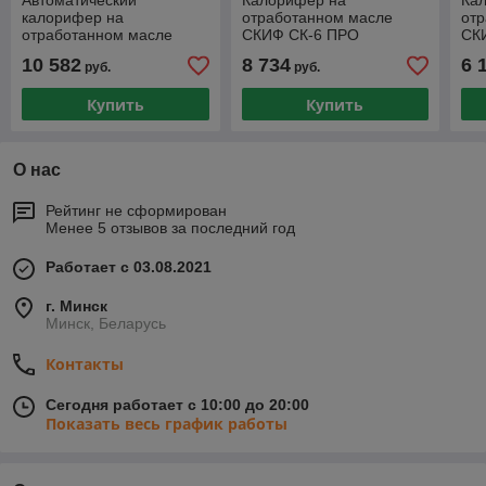
Автоматический
Калорифер на
Ка
калорифер на
отработанном масле
от
отработанном масле
СКИФ СК-6 ПРО
СК
серии ZUBR ТВ-А 50 КВТ
ДВУХХОДОВОЙ (10-
квт
10 582
8 734
6 
руб.
руб.
трехходовой(до 600 м2)
135квт) с блоком
(Д
автоматики
Купить
Купить
О нас
Рейтинг не сформирован
Менее 5 отзывов за последний год
Работает с 03.08.2021
г. Минск
Минск, Беларусь
Контакты
Сегодня работает с 10:00 до 20:00
Показать весь график работы