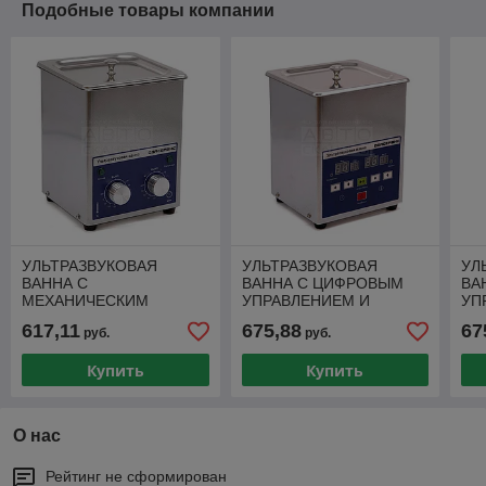
Подобные товары компании
УЛЬТРАЗВУКОВАЯ
УЛЬТРАЗВУКОВАЯ
УЛ
ВАННА С
ВАННА С ЦИФРОВЫМ
ВА
МЕХАНИЧЕСКИМ
УПРАВЛЕНИЕМ И
УП
ТАЙМЕРОМ И
ПОДОГРЕВОМ, 1.3 Л
ПО
617,11
675,88
67
руб.
руб.
ПОДОГРЕВОМ, 1.3 Л
ОДА СЕРВИС ODA-LQ13
ОД
ОДА СЕРВИС ODA-MH13
Купить
Купить
О нас
Рейтинг не сформирован