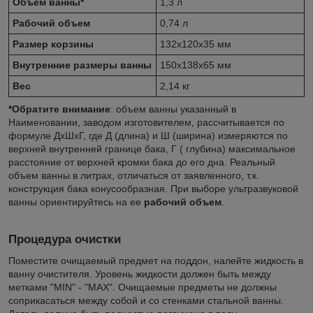
Объем ванны*
1,3 л
Рабочий объем
0,74 л
Размер корзины
132х120х35 мм
Внутренние размеры ванны
150х138х65 мм
Вес
2,14 кг
*Обратите внимание
: объем ванны указанный в
Наименовании, заводом изготовителем, рассчитывается по
формуле ДхШхГ, где Д (длина) и Ш (ширина) измеряются по
верхней внутренней границе бака, Г ( глубина) максимальное
расстояние от верхней кромки бака до его дна. Реальный
объем ванны в литрах, отличаться от заявленного, т.к.
конструкция бака конусообразная. При выборе ультразвуковой
ванны ориентируйтесь на ее
рабочий объем
.
Процедура очистки
Поместите очищаемый предмет на поддон, налейте жидкость в
ванну очистителя. Уровень жидкости должен быть между
метками "MIN" - "MAX". Очищаемые предметы не должны
соприкасаться между собой и со стенками стальной ванны.