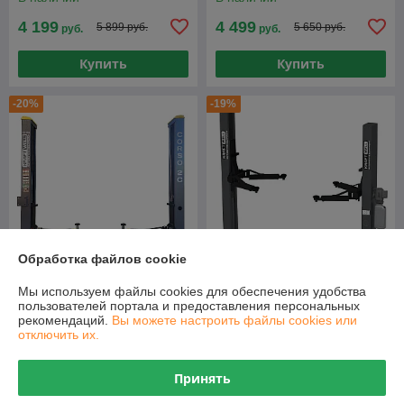
PRO
PRO
4 199
4 499
5 899 руб.
5 650 руб.
руб.
руб.
Купить
Купить
-20%
-19%
Обработка файлов cookie
Мы используем файлы cookies для обеспечения удобства
Подъемник г/п 4 т. с
Подъемник двухстоечный .
пользователей портала и предоставления персональных
анкерами и проставками
электрогидравлический
рекомендаций.
Вы можете настроить файлы cookies или
KraftWell арт. CORSO 2C
KraftWell арт. KRW3DLM
отключить их.
В наличии
В наличии
Принять
4 799
4 198
5 999 руб.
5 198 руб.
руб.
руб.