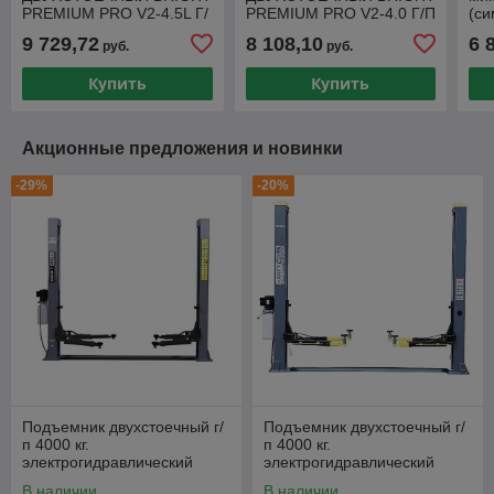
PREMIUM PRO V2-4.5L Г/
PREMIUM PRO V2-4.0 Г/П
(с
П 4.5Т, 380В
4.0Т, 380В
Hor
9 729,72
8 108,10
6 
руб.
руб.
Купить
Купить
Акционные предложения и новинки
-29%
-20%
Подъемник двухстоечный г/
Подъемник двухстоечный г/
п 4000 кг.
п 4000 кг.
электрогидравлический
электрогидравлический
KraftWell арт. KRW4SLM
KraftWell арт. KRW4DLM
В наличии
В наличии