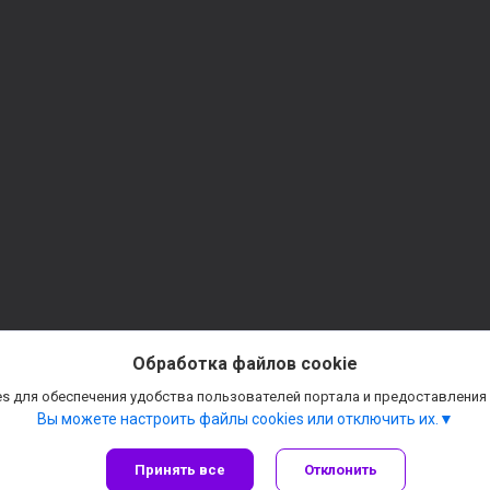
Обработка файлов cookie
s для обеспечения удобства пользователей портала и предоставления
Вы можете настроить файлы cookies или отключить их.
Принять все
Отклонить
Сайт создан на платформе Deal.by