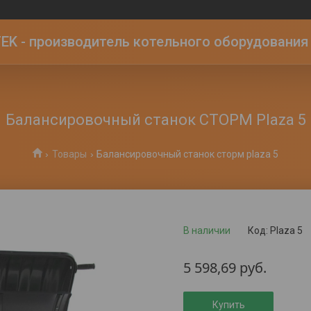
K - производитель котельного оборудования | 
Балансировочный станок СТОРМ Plaza 5
Товары
Балансировочный станок сторм plaza 5
В наличии
Код:
Plaza 5
5 598,69
руб.
Купить