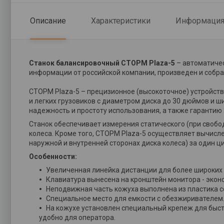
Описание
Характеристики
Информация 
Станок балансировочный
СТОРМ Plaza-5
– автоматиче
информации от российской компании, произведен и собран
СТОРМ Plaza-5 – прецизионное (высокоточное) устройств
и легких грузовиков с диаметром диска до 30 дюймов и ш
надежность и простоту использования, а также гарантию 2
Станок обеспечивает измерения статического (при свобо
колеса. Кроме того, СТОРМ Plaza-5 осуществляет вычисле
наружной и внутренней сторонах диска колеса) за один ц
Особенности:
Увеличенная линейка дистанции для более широких 
Клавиатура вынесена на кронштейн монитора - экон
Неподвижная часть кожуха выполнена из пластика с
Специальное место для емкости с обезжиривателем. 
На кожухе установлен специальный крепеж для быст
удобно для оператора.