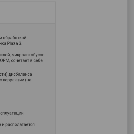
и обработкой
ка Plaza 3.
билей, микроавтобусов
ОРМ, сочетает в себе
сти) дисбаланса
х коррекции (на
ксплуатации;
 и располагается