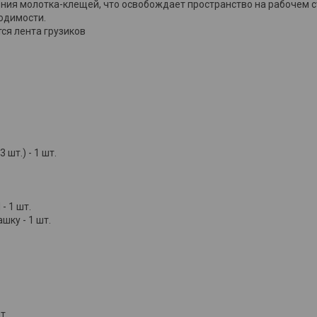
ения молотка-клещей, что освобождает пространство на рабочем с
одимости.
тся лента грузиков
шт.) - 1 шт.
- 1 шт.
шку - 1 шт.
т.