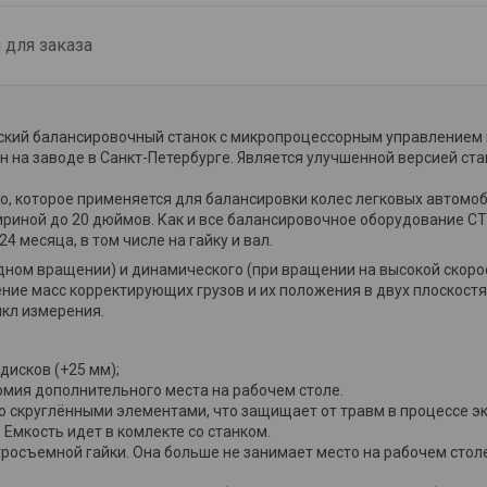
для заказа
ский балансировочный станок с микропроцессорным управлением 
 на заводе в Санкт-Петербурге. Является улучшенной версией стан
о, которое применяется для балансировки колес легковых автомо
ириной до 20 дюймов. Как и все балансировочное оборудование СТ
4 месяца, в том числе на гайку и вал.
дном вращении) и динамического (при вращении на высокой скоро
ние масс корректирующих грузов и их положения в двух плоскостя
икл измерения.
дисков (+25 мм);
омия дополнительного места на рабочем столе.
о скруглёнными элементами, что защищает от травм в процессе э
Емкость идет в комлекте со станком.
росъемной гайки. Она больше не занимает место на рабочем столе