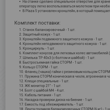
На станке сделано специальное отверстие для хран
оператору легко воспользоваться молотком при необх
В Plaza 5 установлен кронштейн, в который помещае
Комплект поставки:
Станок балансировочный - 1 шт.
Защитный кожух - 1 шт.
Кронштейн подвижного защитного кожуха - 1 шт.
Кронштейн неподвижного защитного кожуха - 1 шт.
Кронциркуль - 1 шт.
Комплект конусов для легковых колес автомобилей (3 
Шпилька ТР 40х3 (с болтом и шайбой) - 1 шт.
Быстросъемная гайка СТОРМ - 1 шт.
Кольцо СТОРМ - 1 шт.
Фланец (чашка) гайки с резиновым кольцом СТОРМ 
Пружина СТОРМ коническая в чехле, втроенная в ча
Клещи специальные - 1 шт.
ЖК монитор 21” - 1 шт.
Болт с шайбой М4 - 4 шт.
Кабель питания - 1 шт.
Насадка проверки диска на биение - 1 шт.
Емкость под обезжириватель - 1 шт.
Лента грузиков балансировочных СТОРМ (6 кг) - 1 ш