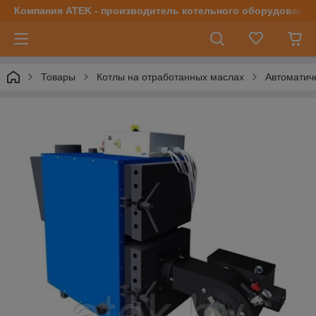
Компания ATEK - производитель котельного оборудования | 
Товары
Котлы на отработанных маслах
Автоматич