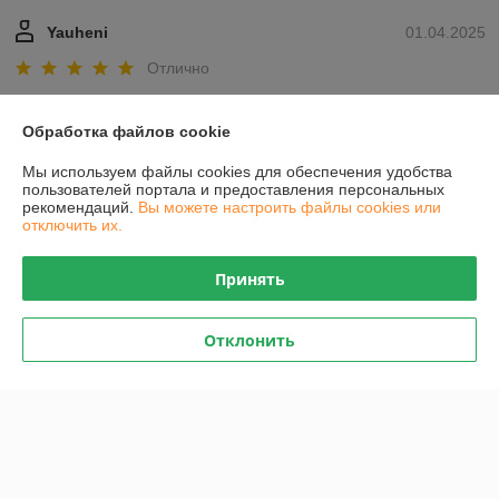
Yauheni
01.04.2025
Отлично
Показать все отзывы
Обработка файлов cookie
Мы используем файлы cookies для обеспечения удобства
О нас
пользователей портала и предоставления персональных
рекомендаций.
Вы можете настроить файлы cookies или
отключить их.
Контакты
Принять
Доставка и оплата
Отклонить
График работы
Полная версия сайта
Политика обработки cookies