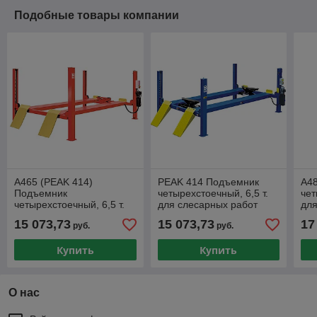
Подобные товары компании
A465 (PEAK 414)
PEAK 414 Подъемник
A4
Подъемник
четырехстоечный, 6,5 т.
чет
четырехстоечный, 6,5 т.
для слесарных работ
для
для слесарных работ
15 073,73
15 073,73
17
руб.
руб.
Купить
Купить
О нас