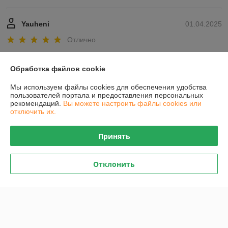
Yauheni
01.04.2025
Отлично
Показать все отзывы
Обработка файлов cookie
Мы используем файлы cookies для обеспечения удобства
О нас
пользователей портала и предоставления персональных
рекомендаций.
Вы можете настроить файлы cookies или
отключить их.
Контакты
Принять
Доставка и оплата
Отклонить
График работы
Полная версия сайта
Политика обработки cookies