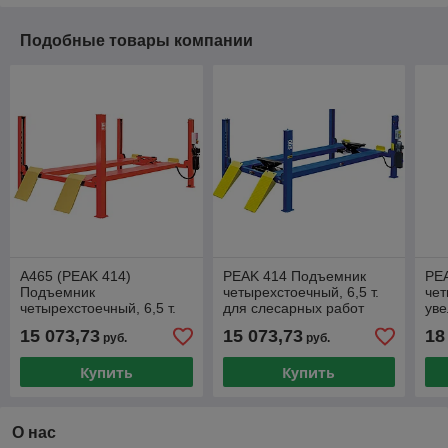
Подобные товары компании
A465 (PEAK 414)
PEAK 414 Подъемник
PE
Подъемник
четырехстоечный, 6,5 т.
чет
четырехстоечный, 6,5 т.
для слесарных работ
ув
для слесарных работ
пл
15 073,73
15 073,73
18
руб.
руб.
сле
Купить
Купить
О нас