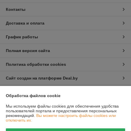
Контакты
Доставка и оплата
График работы
Полная версия сайта
Политика обработки cookies
Сайт создан на платформе Deal.by
Обработка файлов cookie
Информация для покупателя
Мы используем файлы cookies для обеспечения удобства
Юридическое лицо:
Общество с ограниченной ответственностью
"Проектатек"
пользователей портала и предоставления персональных
220090,г .Минск., ул.Олешева д.1
рекомендаций.
Вы можете настроить файлы cookies или
отключить их.
Регистрационный номер ЕГР: 693240898