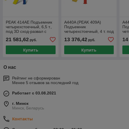
PEAK 414AE Подъемник
A440A (PEAK 409A)
A44
четырехстоечный, 6,5 т.,
Подъемник
По
под 3D сход-развал с
четырехстоечный, 4 т. под
чет
увеличенной длинной
3D сход-развал
под
21 581,62
13 376,42
14
руб.
руб.
платформы
Купить
Купить
О нас
Рейтинг не сформирован
Менее 5 отзывов за последний год
Работает с 03.08.2021
г. Минск
Минск, Беларусь
Контакты