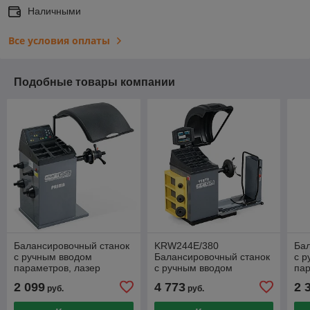
Наличными
Все условия оплаты
Подобные товары компании
Балансировочный станок
KRW244E/380
Ба
с ручным вводом
Балансировочный станок
с р
параметров, лазер
с ручным вводом
па
KraftWell арт. PRIMA
параметров KraftWell арт.
дис
2 099
4 773
2 
руб.
руб.
VERTA/380
KR