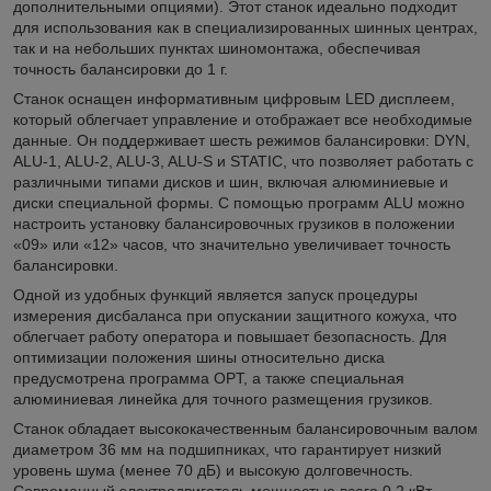
дополнительными опциями). Этот станок идеально подходит
для использования как в специализированных шинных центрах,
так и на небольших пунктах шиномонтажа, обеспечивая
точность балансировки до 1 г.
Станок оснащен информативным цифровым LED дисплеем,
который облегчает управление и отображает все необходимые
данные. Он поддерживает шесть режимов балансировки: DYN,
ALU-1, ALU-2, ALU-3, ALU-S и STATIC, что позволяет работать с
различными типами дисков и шин, включая алюминиевые и
диски специальной формы. С помощью программ ALU можно
настроить установку балансировочных грузиков в положении
«09» или «12» часов, что значительно увеличивает точность
балансировки.
Одной из удобных функций является запуск процедуры
измерения дисбаланса при опускании защитного кожуха, что
облегчает работу оператора и повышает безопасность. Для
оптимизации положения шины относительно диска
предусмотрена программа OPT, а также специальная
алюминиевая линейка для точного размещения грузиков.
Станок обладает высококачественным балансировочным валом
диаметром 36 мм на подшипниках, что гарантирует низкий
уровень шума (менее 70 дБ) и высокую долговечность.
Современный электродвигатель мощностью всего 0,2 кВт