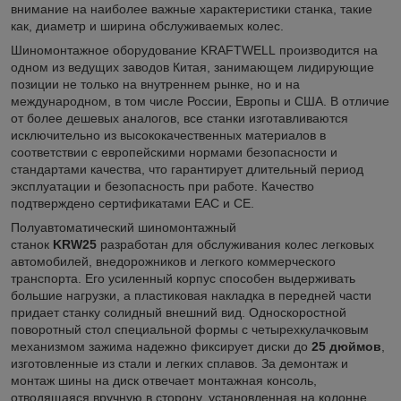
внимание на наиболее важные характеристики станка, такие
как, диаметр и ширина обслуживаемых колес.
Шиномонтажное оборудование KRAFTWELL производится на
одном из ведущих заводов Китая, занимающем лидирующие
позиции не только на внутреннем рынке, но и на
международном, в том числе России, Европы и США. В отличие
от более дешевых аналогов, все станки изготавливаются
исключительно из высококачественных материалов в
соответствии с европейскими нормами безопасности и
стандартами качества, что гарантирует длительный период
эксплуатации и безопасность при работе. Качество
подтверждено сертификатами EAC и CE.
Полуавтоматический шиномонтажный
станок
KRW25
разработан для обслуживания колес легковых
автомобилей, внедорожников и легкого коммерческого
транспорта. Его усиленный корпус способен выдерживать
большие нагрузки, а пластиковая накладка в передней части
придает станку солидный внешний вид. Односкоростной
поворотный стол специальной формы с четырехкулачковым
механизмом зажима надежно фиксирует диски до
25 дюймов
,
изготовленные из стали и легких сплавов. За демонтаж и
монтаж шины на диск отвечает монтажная консоль,
отводящаяся вручную в сторону, установленная на колонне,