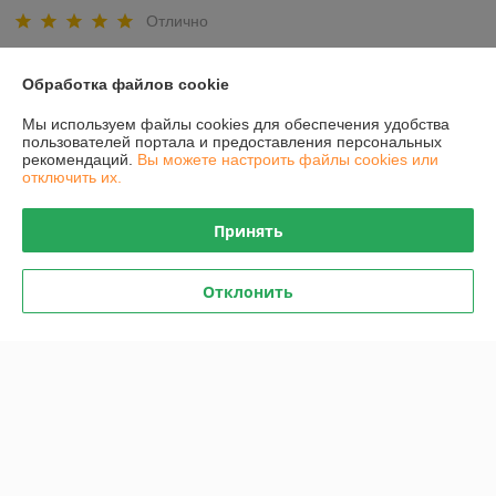
Отлично
Показать все отзывы
Обработка файлов cookie
Мы используем файлы cookies для обеспечения удобства
О нас
пользователей портала и предоставления персональных
рекомендаций.
Вы можете настроить файлы cookies или
отключить их.
Контакты
Принять
Доставка и оплата
Отклонить
График работы
Полная версия сайта
Политика обработки cookies
Сайт создан на платформе Deal.by