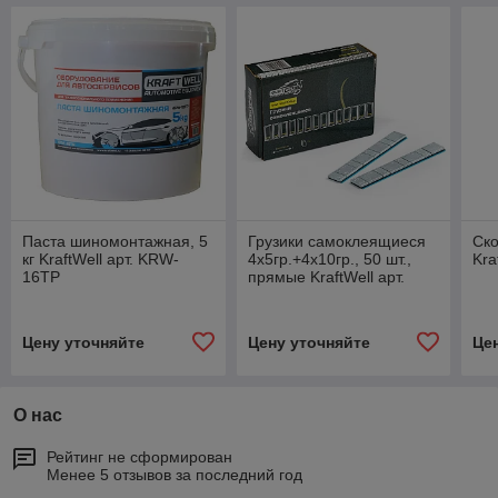
Паста шиномонтажная, 5
Грузики самоклеящиеся
Ск
кг KraftWell арт. KRW-
4x5гр.+4x10гр., 50 шт.,
Kra
16TP
прямые KraftWell арт.
KRW-WS5104LS
Цену уточняйте
Цену уточняйте
Це
О нас
Рейтинг не сформирован
Менее 5 отзывов за последний год